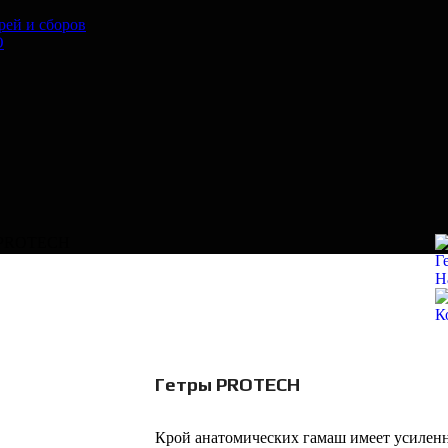
рей и сборов
O
 PROTECH
Г
Н
К
Гетры PROTECH
Крой анатомических гамаш имеет усиленн