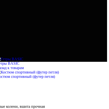
етры BASIC
азад к товарам
остюм спортивный (футер петля)
ые колени, вшита прочная