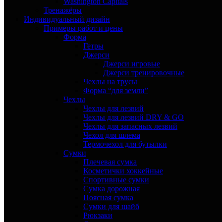
Washington Capitals
Тренажёры
Индивидуальный дизайн
Примеры работ и цены
Форма
Гетры
Джерси
Джерси игровые
Джерси тренировочные
Чехлы на трусы
Форма “для земли”
Чехлы
Чехлы для лезвий
Чехлы для лезвий DRY & GO
Чехлы для запасных лезвий
Чехол для шлема
Термочехол для бутылки
Сумки
Плечевая сумка
Косметички хоккейные
Спортивные сумки
Сумка дорожная
Поясная сумка
Сумки для шайб
Рюкзаки