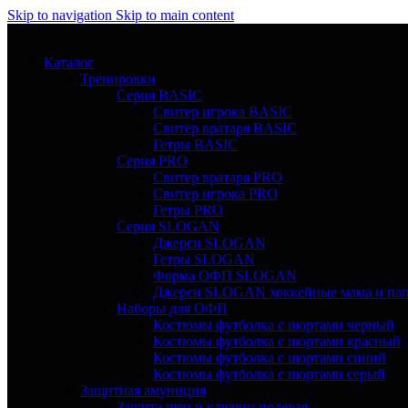
Skip to navigation
Skip to main content
Каталог
Тренировки
Серия BASIC
Свитер игрока BASIC
Свитер вратаря BASIC
Гетры BASIC
Серия PRO
Свитер вратаря PRO
Свитер игрока PRO
Гетры PRO
Серия SLOGAN
Джерси SLOGAN
Гетры SLOGAN
Форма ОФП SLOGAN
Джерси SLOGAN хоккейные мама и па
Наборы для ОФП
Костюмы футболка с шортами черный
Костюмы футболка с шортами красный
Костюмы футболка с шортами синий
Костюмы футболка с шортами серый
Защитная амуниция
Защита шеи и ключиц полевая