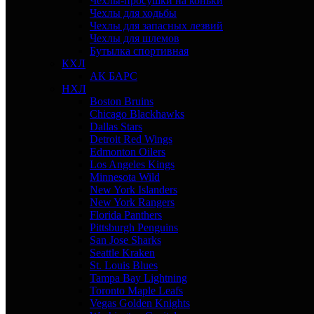
Чехлы-просушки на коньки
Чехлы для ходьбы
Чехлы для запасных лезвий
Чехлы для шлемов
Бутылка спортивная
КХЛ
АК БАРС
НХЛ
Boston Bruins
Chicago Blackhawks
Dallas Stars
Detroit Red Wings
Edmonton Oilers
Los Angeles Kings
Minnesota Wild
New York Islanders
New York Rangers
Florida Panthers
Pittsburgh Penguins
San Jose Sharks
Seattle Kraken
St. Louis Blues
Tampa Bay Lightning
Toronto Maple Leafs
Vegas Golden Knights