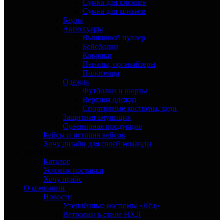
Сумка для клюшек
Сумка для коньков
Баулы
Аксессуары
Вышивной пуллер
Бейсболки
Коврики
Пеналы, органайзеры
Полотенца
Одежда
Футболки и шорты
Верхняя одежда
Спортивные костюмы, худи
Защитная амуниция
Сувенирная продукция
Кейсы и история кейсов
Хочу дизайн для своей команды
Опт и партнёры
Каталог
Условия поставки
Хочу прайс
О компании
Новости
Утеплённые костюмы «Лёд»
Ветровки в стиле НХЛ