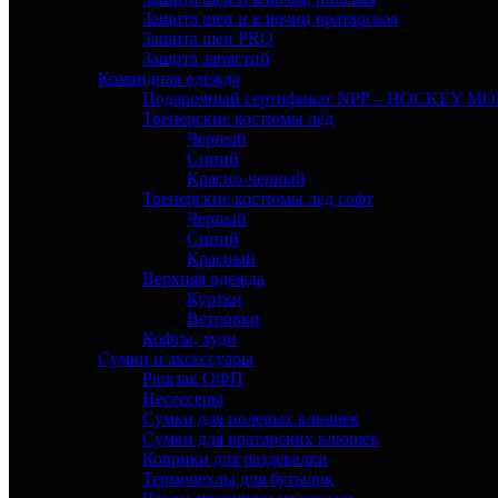
Защита шеи и ключиц вратарская
Защита шеи PRO
Защита запястий
Командная одежда
Подарочный сертификат NPP – HOCKEY M
Тренерские костюмы лёд
Черный
Синий
Красно-черный
Тренерские костюмы лёд софт
Черный
Синий
Красный
Верхняя одежда
Куртки
Ветровки
Кофты, худи
Сумки и аксессуары
Рюкзак ОФП
Несессеры
Сумки для полевых клюшек
Сумки для вратарских клюшек
Коврики для раздевалки
Термочехлы для бутылок