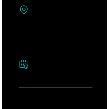
г. Челябинск,
Троицкий тракт 11-а, корп. 1
График работы:
Цех с 8:30-17:00 будни
Офис с 9:00-20:00 ежедневно
Контактный телефон: