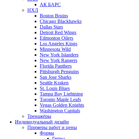
АК БАРС
НХЛ
Boston Bruins
Chicago Blackhawks
Dallas Stars
Detroit Red Wings
Edmonton Oilers
Los Angeles Kings
Minnesota Wild
New York Islanders
New York Rangers
Florida Panthers
Pittsburgh Penguins
San Jose Sharks
Seattle Kraken
St. Louis Blues
Tampa Bay Lightning
Toronto Maple Leafs
Vegas Golden Knights
Washington Capitals
Тренажёры
Индивидуальный дизайн
Примеры работ и цены
Форма
Гетры