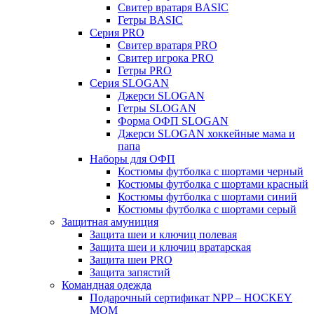
Свитер вратаря BASIC
Гетры BASIC
Серия PRO
Свитер вратаря PRO
Свитер игрока PRO
Гетры PRO
Серия SLOGAN
Джерси SLOGAN
Гетры SLOGAN
Форма ОФП SLOGAN
Джерси SLOGAN хоккейные мама и
папа
Наборы для ОФП
Костюмы футболка с шортами черный
Костюмы футболка с шортами красный
Костюмы футболка с шортами синий
Костюмы футболка с шортами серый
Защитная амуниция
Защита шеи и ключиц полевая
Защита шеи и ключиц вратарская
Защита шеи PRO
Защита запястий
Командная одежда
Подарочный сертификат NPP – HOCKEY
MOM