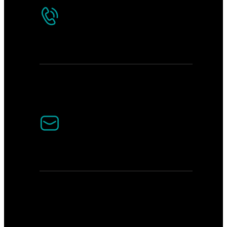
Менеджер по продажам:
8 (980) 023 32 21
Электронная почта:
Для заявок и предложений:
npp_hockey@mail.ru
Мессенджеры и социальные сети: