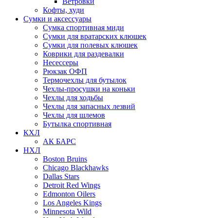
Ветровки
Кофты, худи
Сумки и аксессуары
Сумка спортивная миди
Сумки для вратарских клюшек
Сумки для полевых клюшек
Коврики для раздевалки
Несессеры
Рюкзак ОФП
Термочехлы для бутылок
Чехлы-просушки на коньки
Чехлы для ходьбы
Чехлы для запасных лезвий
Чехлы для шлемов
Бутылка спортивная
КХЛ
АК БАРС
НХЛ
Boston Bruins
Chicago Blackhawks
Dallas Stars
Detroit Red Wings
Edmonton Oilers
Los Angeles Kings
Minnesota Wild