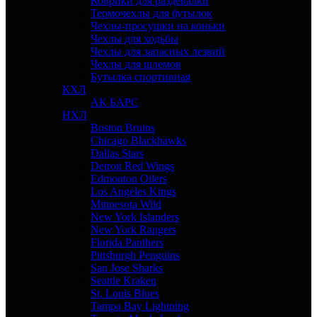
Коврики для раздевалки
Термочехлы для бутылок
Чехлы-просушки на коньки
Чехлы для ходьбы
Чехлы для запасных лезвий
Чехлы для шлемов
Бутылка спортивная
КХЛ
АК БАРС
НХЛ
Boston Bruins
Chicago Blackhawks
Dallas Stars
Detroit Red Wings
Edmonton Oilers
Los Angeles Kings
Minnesota Wild
New York Islanders
New York Rangers
Florida Panthers
Pittsburgh Penguins
San Jose Sharks
Seattle Kraken
St. Louis Blues
Tampa Bay Lightning