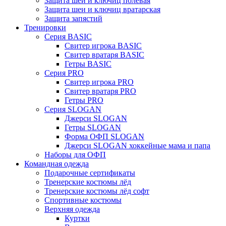
Защита шеи и ключиц полевая
Защита шеи и ключиц вратарская
Защита запястий
Тренировки
Серия BASIC
Свитер игрока BASIC
Свитер вратаря BASIC
Гетры BASIC
Серия PRO
Свитер игрока PRO
Свитер вратаря PRO
Гетры PRO
Серия SLOGAN
Джерси SLOGAN
Гетры SLOGAN
Форма ОФП SLOGAN
Джерси SLOGAN хоккейные мама и папа
Наборы для ОФП
Командная одежда
Подарочные сертификаты
Тренерские костюмы лёд
Тренерские костюмы лёд софт
Спортивные костюмы
Верхняя одежда
Куртки