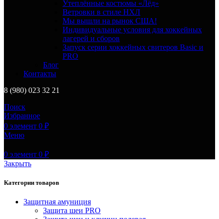
Утеплённые костюмы «Лёд»
Ветровки в стиле НХЛ
Мы вышли на рынок США!
Индивидуальные условия для хоккейных
лагерей и сборов
Запуск серии хоккейных свитеров Basic и
PRO
Блог
Контакты
8 (980) 023 32 21
Поиск
Избранное
0
элемент
0
₽
Меню
0
элемент
0
₽
Закрыть
Категории товаров
Защитная амуниция
Защита шеи PRO