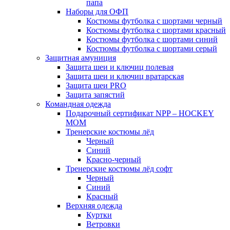
папа
Наборы для ОФП
Костюмы футболка с шортами черный
Костюмы футболка с шортами красный
Костюмы футболка с шортами синий
Костюмы футболка с шортами серый
Защитная амуниция
Защита шеи и ключиц полевая
Защита шеи и ключиц вратарская
Защита шеи PRO
Защита запястий
Командная одежда
Подарочный сертификат NPP – HOCKEY
MOM
Тренерские костюмы лёд
Черный
Синий
Красно-черный
Тренерские костюмы лёд софт
Черный
Синий
Красный
Верхняя одежда
Куртки
Ветровки