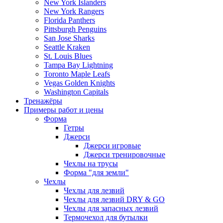
New York Islanders
New York Rangers
Florida Panthers
Pittsburgh Penguins
San Jose Sharks
Seattle Kraken
St. Louis Blues
Tampa Bay Lightning
Toronto Maple Leafs
Vegas Golden Knights
Washington Capitals
Тренажёры
Примеры работ и цены
Форма
Гетры
Джерси
Джерси игровые
Джерси тренировочные
Чехлы на трусы
Форма "для земли"
Чехлы
Чехлы для лезвий
Чехлы для лезвий DRY & GO
Чехлы для запасных лезвий
Термочехол для бутылки