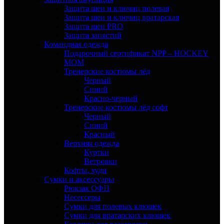
Защита шеи и ключиц полевая
Защита шеи и ключиц вратарская
Защита шеи PRO
Защита запястий
Командная одежда
Подарочный сертификат NPP – HOCKEY
MOM
Тренерские костюмы лёд
Черный
Синий
Красно-черный
Тренерские костюмы лёд софт
Черный
Синий
Красный
Верхняя одежда
Куртки
Ветровки
Кофты, худи
Сумки и аксессуары
Рюкзак ОФП
Несессеры
Сумки для полевых клюшек
Сумки для вратарских клюшек