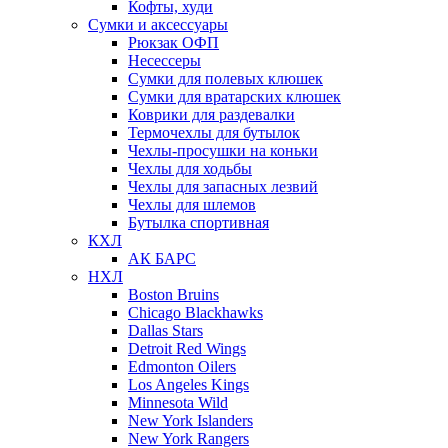
Кофты, худи
Сумки и аксессуары
Рюкзак ОФП
Несессеры
Сумки для полевых клюшек
Сумки для вратарских клюшек
Коврики для раздевалки
Термочехлы для бутылок
Чехлы-просушки на коньки
Чехлы для ходьбы
Чехлы для запасных лезвий
Чехлы для шлемов
Бутылка спортивная
КХЛ
АК БАРС
НХЛ
Boston Bruins
Chicago Blackhawks
Dallas Stars
Detroit Red Wings
Edmonton Oilers
Los Angeles Kings
Minnesota Wild
New York Islanders
New York Rangers