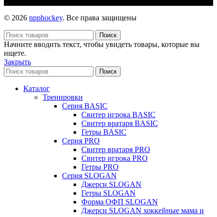
© 2026
npphockey
. Все права защищены
Поиск
Начните вводить текст, чтобы увидеть товары, которые вы
ищете.
Закрыть
Поиск
Каталог
Тренировки
Серия BASIC
Свитер игрока BASIC
Свитер вратаря BASIC
Гетры BASIC
Серия PRO
Свитер вратаря PRO
Свитер игрока PRO
Гетры PRO
Серия SLOGAN
Джерси SLOGAN
Гетры SLOGAN
Форма ОФП SLOGAN
Джерси SLOGAN хоккейные мама и