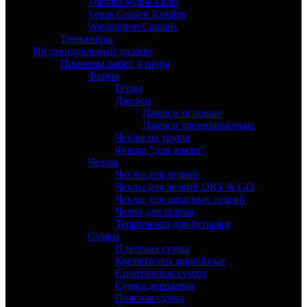
Toronto Maple Leafs
Vegas Golden Knights
Washington Capitals
Тренажёры
Индивидуальный дизайн
Примеры работ и цены
Форма
Гетры
Джерси
Джерси игровые
Джерси тренировочные
Чехлы на трусы
Форма “для земли”
Чехлы
Чехлы для лезвий
Чехлы для лезвий DRY & GO
Чехлы для запасных лезвий
Чехол для шлема
Термочехол для бутылки
Сумки
Плечевая сумка
Косметички хоккейные
Спортивные сумки
Сумка дорожная
Поясная сумка