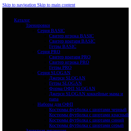
Skip to navigation
Skip to main content
Каталог
Тренировки
Серия BASIC
Свитер игрока BASIC
Свитер вратаря BASIC
Гетры BASIC
Серия PRO
Свитер вратаря PRO
Свитер игрока PRO
Гетры PRO
Серия SLOGAN
Джерси SLOGAN
Гетры SLOGAN
Форма ОФП SLOGAN
Джерси SLOGAN хоккейные мама и
папа
Наборы для ОФП
Костюмы футболка с шортами черный
Костюмы футболка с шортами красный
Костюмы футболка с шортами синий
Костюмы футболка с шортами серый
Защитная амуниция