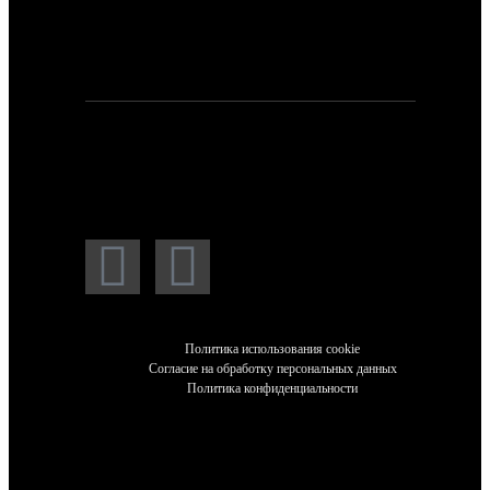
Для заявок и предложений:
npp_hockey@mail.ru
Мессенджеры и социальные сети:
Политика использования cookie
Согласие на обработку персональных данных
Политика конфиденциальности