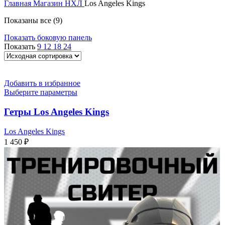
Главная
Магазин
НХЛ
Los Angeles Kings
Показаны все (9)
Показать боковую панель
Показать
9
12
18
24
Добавить в избранное
Выберите параметры
Гетры Los Angeles Kings
Los Angeles Kings
1 450
₽