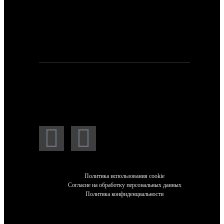
Для заявок и предложений:
npp_hockey@mail.ru
Мессенджеры и социальные сети:
Политика использования cookie
Согласие на обработку персональных данных
Политика конфиденциальности