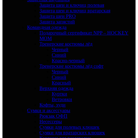
Защита шеи и ключиц полевая
Защита шеи и ключиц вратарская
Защита шеи PRO
Защита запястий
Командная одежда
Подарочный сертификат NPP – HOCKEY
MOM
Тренерские костюмы лёд
Черный
Синий
Красно-черный
Тренерские костюмы лёд софт
Черный
Синий
Красный
Верхняя одежда
Куртки
Ветровки
Кофты, худи
Сумки и аксессуары
Рюкзак ОФП
Несессеры
Сумки для полевых клюшек
Сумки для вратарских клюшек