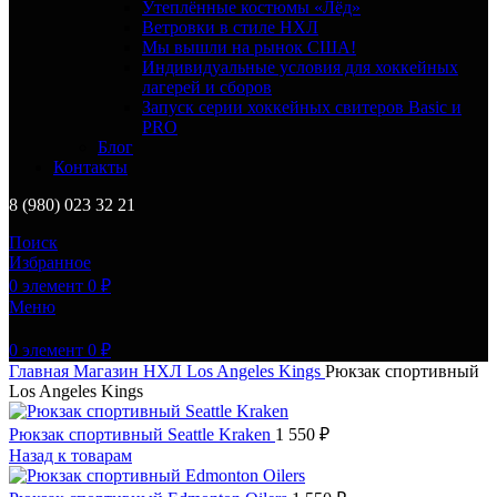
Утеплённые костюмы «Лёд»
Ветровки в стиле НХЛ
Мы вышли на рынок США!
Индивидуальные условия для хоккейных
лагерей и сборов
Запуск серии хоккейных свитеров Basic и
PRO
Блог
Контакты
8 (980) 023 32 21
Поиск
Избранное
0
элемент
0
₽
Меню
0
элемент
0
₽
Главная
Магазин
НХЛ
Los Angeles Kings
Рюкзак спортивный
Los Angeles Kings
Рюкзак спортивный Seattle Kraken
1 550
₽
Назад к товарам