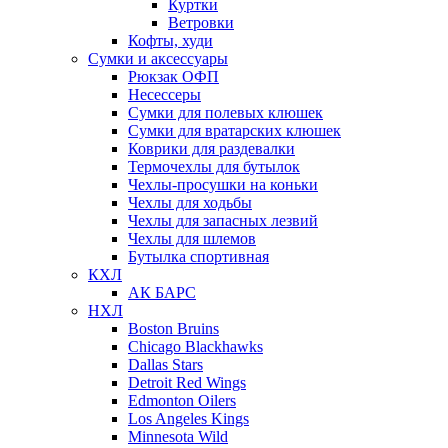
Куртки
Ветровки
Кофты, худи
Сумки и аксессуары
Рюкзак ОФП
Несессеры
Сумки для полевых клюшек
Сумки для вратарских клюшек
Коврики для раздевалки
Термочехлы для бутылок
Чехлы-просушки на коньки
Чехлы для ходьбы
Чехлы для запасных лезвий
Чехлы для шлемов
Бутылка спортивная
КХЛ
АК БАРС
НХЛ
Boston Bruins
Chicago Blackhawks
Dallas Stars
Detroit Red Wings
Edmonton Oilers
Los Angeles Kings
Minnesota Wild