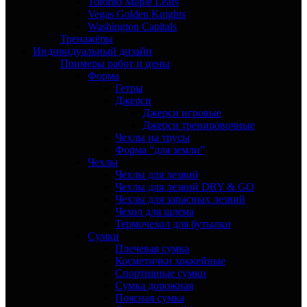
Toronto Maple Leafs
Vegas Golden Knights
Washington Capitals
Тренажёры
Индивидуальный дизайн
Примеры работ и цены
Форма
Гетры
Джерси
Джерси игровые
Джерси тренировочные
Чехлы на трусы
Форма “для земли”
Чехлы
Чехлы для лезвий
Чехлы для лезвий DRY & GO
Чехлы для запасных лезвий
Чехол для шлема
Термочехол для бутылки
Сумки
Плечевая сумка
Косметички хоккейные
Спортивные сумки
Сумка дорожная
Поясная сумка