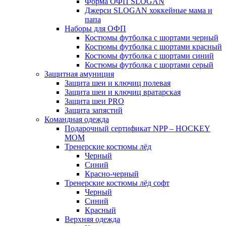
Форма ОФП SLOGAN
Джерси SLOGAN хоккейные мама и
папа
Наборы для ОФП
Костюмы футболка с шортами черный
Костюмы футболка с шортами красный
Костюмы футболка с шортами синий
Костюмы футболка с шортами серый
Защитная амуниция
Защита шеи и ключиц полевая
Защита шеи и ключиц вратарская
Защита шеи PRO
Защита запястий
Командная одежда
Подарочный сертификат NPP – HOCKEY
MOM
Тренерские костюмы лёд
Черный
Синий
Красно-черный
Тренерские костюмы лёд софт
Черный
Синий
Красный
Верхняя одежда