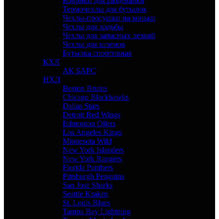
Коврики для раздевалки
Термочехлы для бутылок
Чехлы-просушки на коньки
Чехлы для ходьбы
Чехлы для запасных лезвий
Чехлы для шлемов
Бутылка спортивная
КХЛ
АК БАРС
НХЛ
Boston Bruins
Chicago Blackhawks
Dallas Stars
Detroit Red Wings
Edmonton Oilers
Los Angeles Kings
Minnesota Wild
New York Islanders
New York Rangers
Florida Panthers
Pittsburgh Penguins
San Jose Sharks
Seattle Kraken
St. Louis Blues
Tampa Bay Lightning