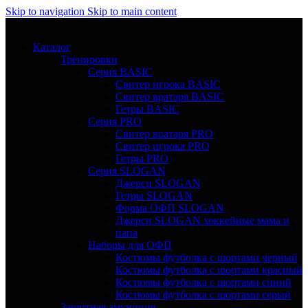
Skip to navigation
Skip to main content
Каталог
Тренировки
Серия BASIC
Свитер игрока BASIC
Свитер вратаря BASIC
Гетры BASIC
Серия PRO
Свитер вратаря PRO
Свитер игрока PRO
Гетры PRO
Серия SLOGAN
Джерси SLOGAN
Гетры SLOGAN
Форма ОФП SLOGAN
Джерси SLOGAN хоккейные мама и
папа
Наборы для ОФП
Костюмы футболка с шортами черный
Костюмы футболка с шортами красный
Костюмы футболка с шортами синий
Костюмы футболка с шортами серый
Защитная амуниция