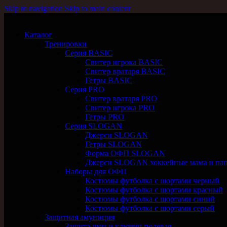
Skip to navigation
Skip to main content
Каталог
Тренировки
Серия BASIC
Свитер игрока BASIC
Свитер вратаря BASIC
Гетры BASIC
Серия PRO
Свитер вратаря PRO
Свитер игрока PRO
Гетры PRO
Серия SLOGAN
Джерси SLOGAN
Гетры SLOGAN
Форма ОФП SLOGAN
Джерси SLOGAN хоккейные мама и па
Наборы для ОФП
Костюмы футболка с шортами черный
Костюмы футболка с шортами красный
Костюмы футболка с шортами синий
Костюмы футболка с шортами серый
Защитная амуниция
Защита шеи и ключиц полевая