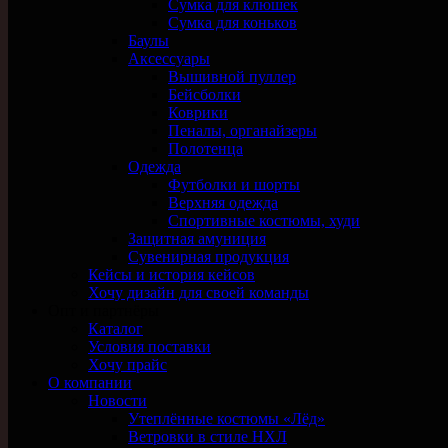
Сумка для клюшек
Сумка для коньков
Баулы
Аксессуары
Вышивной пуллер
Бейсболки
Коврики
Пеналы, органайзеры
Полотенца
Одежда
Футболки и шорты
Верхняя одежда
Спортивные костюмы, худи
Защитная амуниция
Сувенирная продукция
Кейсы и история кейсов
Хочу дизайн для своей команды
Опт и партнёры
Каталог
Условия поставки
Хочу прайс
О компании
Новости
Утеплённые костюмы «Лёд»
Ветровки в стиле НХЛ