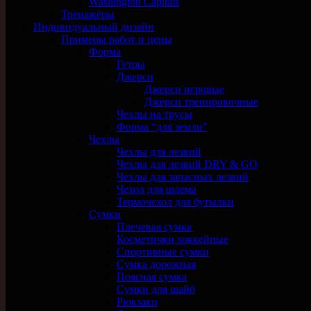
Washington Capitals
Тренажёры
Индивидуальный дизайн
Примеры работ и цены
Форма
Гетры
Джерси
Джерси игровые
Джерси тренировочные
Чехлы на трусы
Форма “для земли”
Чехлы
Чехлы для лезвий
Чехлы для лезвий DRY & GO
Чехлы для запасных лезвий
Чехол для шлема
Термочехол для бутылки
Сумки
Плечевая сумка
Косметички хоккейные
Спортивные сумки
Сумка дорожная
Поясная сумка
Сумки для шайб
Рюкзаки