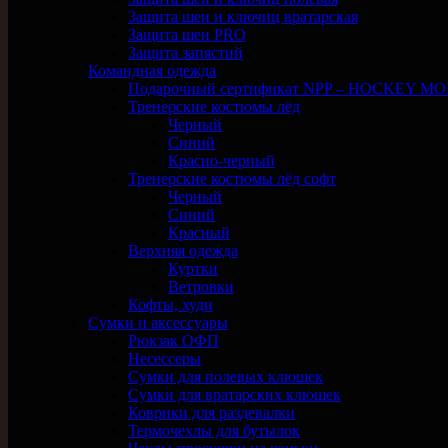
Защита шеи и ключиц вратарская
Защита шеи PRO
Защита запястий
Командная одежда
Подарочный сертификат NPP – HOCKEY M
Тренерские костюмы лёд
Черный
Синий
Красно-черный
Тренерские костюмы лёд софт
Черный
Синий
Красный
Верхняя одежда
Куртки
Ветровки
Кофты, худи
Сумки и аксессуары
Рюкзак ОФП
Несессеры
Сумки для полевых клюшек
Сумки для вратарских клюшек
Коврики для раздевалки
Термочехлы для бутылок