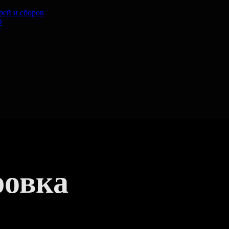
рей и сборов
O
ровка