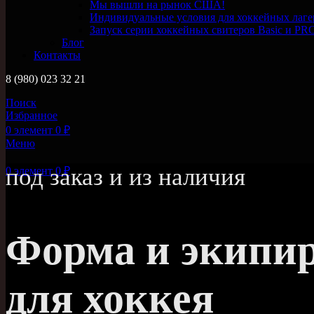
Мы вышли на рынок США!
Индивидуальные условия для хоккейных лаге
Запуск серии хоккейных свитеров Basic и PR
Блог
Контакты
8 (980) 023 32 21
Поиск
Избранное
0
элемент
0
₽
Меню
под заказ и из наличия
0
элемент
0
₽
Форма и экипи
для хоккея