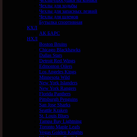
Чехлы-просушки на коньки
Чехлы для ходьбы
Чехлы для запасных лезвий
Чехлы для шлемов
Бутылка спортивная
КХЛ
АК БАРС
НХЛ
Boston Bruins
Chicago Blackhawks
Dallas Stars
Detroit Red Wings
Edmonton Oilers
Los Angeles Kings
Minnesota Wild
New York Islanders
New York Rangers
Florida Panthers
Pittsburgh Penguins
San Jose Sharks
Seattle Kraken
St. Louis Blues
Tampa Bay Lightning
Toronto Maple Leafs
Vegas Golden Knights