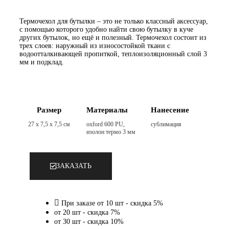
Термочехол для бутылки – это не только классный аксессуар,
с помощью которого удобно найти свою бутылку в куче
других бутылок, но ещё и полезный. Термочехол состоит из
трех слоев: наружный из износостойкой ткани с
водоотталкивающей пропиткой, теплоизоляционный слой 3
мм и подклад.
Размер
Материалы
Нанесение
27 x 7,5 x 7,5 см
oxford 600 PU,
сублимация
изолон термо 3 мм
ЗАКАЗАТЬ
При заказе от 10 шт - скидка 5%
от 20 шт - скидка 7%
от 30 шт - скидка 10%