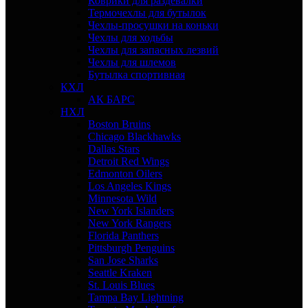
Коврики для раздевалки
Термочехлы для бутылок
Чехлы-просушки на коньки
Чехлы для ходьбы
Чехлы для запасных лезвий
Чехлы для шлемов
Бутылка спортивная
КХЛ
АК БАРС
НХЛ
Boston Bruins
Chicago Blackhawks
Dallas Stars
Detroit Red Wings
Edmonton Oilers
Los Angeles Kings
Minnesota Wild
New York Islanders
New York Rangers
Florida Panthers
Pittsburgh Penguins
San Jose Sharks
Seattle Kraken
St. Louis Blues
Tampa Bay Lightning