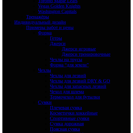
Toronto Maple Leafs
Vegas Golden Knights
Washington Capitals
Тренажёры
Индивидуальный дизайн
Примеры работ и цены
Форма
Гетры
Джерси
Джерси игровые
Джерси тренировочные
Чехлы на трусы
Форма “для земли”
Чехлы
Чехлы для лезвий
Чехлы для лезвий DRY & GO
Чехлы для запасных лезвий
Чехол для шлема
Термочехол для бутылки
Сумки
Плечевая сумка
Косметички хоккейные
Спортивные сумки
Сумка дорожная
Поясная сумка