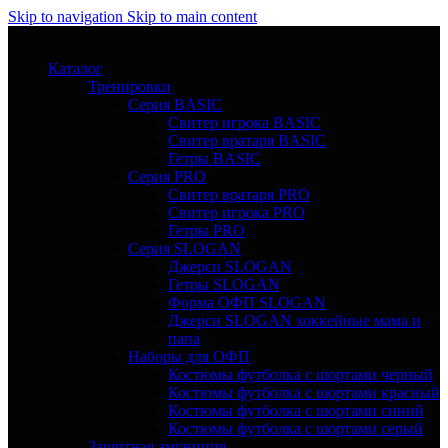
Skip to navigation
Skip to main content
Каталог
Тренировки
Серия BASIC
Свитер игрока BASIC
Свитер вратаря BASIC
Гетры BASIC
Серия PRO
Свитер вратаря PRO
Свитер игрока PRO
Гетры PRO
Серия SLOGAN
Джерси SLOGAN
Гетры SLOGAN
Форма ОФП SLOGAN
Джерси SLOGAN хоккейные мама и
папа
Наборы для ОФП
Костюмы футболка с шортами черный
Костюмы футболка с шортами красный
Костюмы футболка с шортами синий
Костюмы футболка с шортами серый
Защитная амуниция