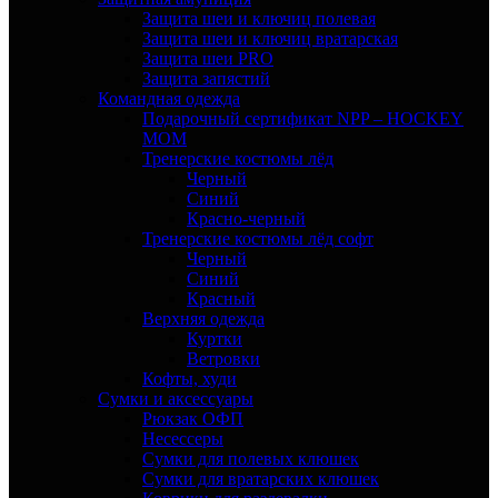
Защита шеи и ключиц полевая
Защита шеи и ключиц вратарская
Защита шеи PRO
Защита запястий
Командная одежда
Подарочный сертификат NPP – HOCKEY
MOM
Тренерские костюмы лёд
Черный
Синий
Красно-черный
Тренерские костюмы лёд софт
Черный
Синий
Красный
Верхняя одежда
Куртки
Ветровки
Кофты, худи
Сумки и аксессуары
Рюкзак ОФП
Несессеры
Сумки для полевых клюшек
Сумки для вратарских клюшек