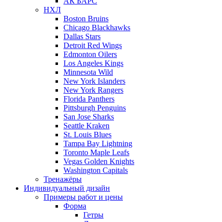
АК БАРС
НХЛ
Boston Bruins
Chicago Blackhawks
Dallas Stars
Detroit Red Wings
Edmonton Oilers
Los Angeles Kings
Minnesota Wild
New York Islanders
New York Rangers
Florida Panthers
Pittsburgh Penguins
San Jose Sharks
Seattle Kraken
St. Louis Blues
Tampa Bay Lightning
Toronto Maple Leafs
Vegas Golden Knights
Washington Capitals
Тренажёры
Индивидуальный дизайн
Примеры работ и цены
Форма
Гетры