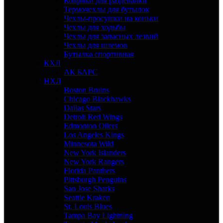
Коврики для раздевалки
Термочехлы для бутылок
Чехлы-просушки на коньки
Чехлы для ходьбы
Чехлы для запасных лезвий
Чехлы для шлемов
Бутылка спортивная
КХЛ
АК БАРС
НХЛ
Boston Bruins
Chicago Blackhawks
Dallas Stars
Detroit Red Wings
Edmonton Oilers
Los Angeles Kings
Minnesota Wild
New York Islanders
New York Rangers
Florida Panthers
Pittsburgh Penguins
San Jose Sharks
Seattle Kraken
St. Louis Blues
Tampa Bay Lightning