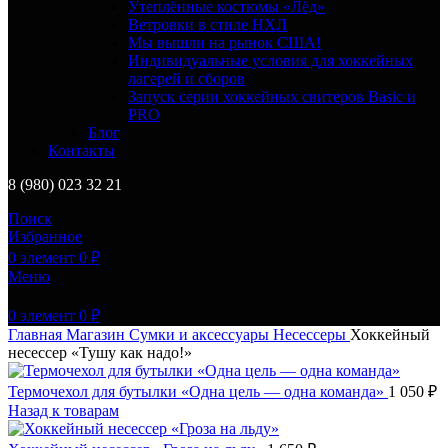
Утеплённые костюмы «Лёд»
Ветровки в стиле НХЛ
Мы вышли на рынок США!
Индивидуальные условия для хоккейных
лагерей и сборов
Запуск серии хоккейных свитеров Basic и
PRO
Блог
Контакты
8 (980) 023 32 21
Поиск
Избранное
0
элемент
0
₽
Меню
0
элемент
0
₽
Главная
Магазин
Сумки и аксессуары
Несессеры
Хоккейный
несессер «Тушу как надо!»
Термочехол для бутылки «Одна цель — одна команда»
1 050
₽
Назад к товарам