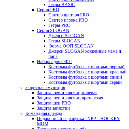
Гетры BASIC
Серия PRO
Свитер вратаря PRO
Свитер игрока PRO
Гетры PRO
Серия SLOGAN
Джерси SLOGAN
Гетры SLOGAN
Форма ОФП SLOGAN
Джерси SLOGAN хоккейные мама и
папа
Наборы для ОФП
Костюмы футболка с шортами черный
Костюмы футболка с шортами красный
Костюмы футболка с шортами синий
Костюмы футболка с шортами серый
Защитная амуниция
Защита шеи и ключиц полевая
Защита шеи и ключиц вратарская
Защита шеи PRO
Защита запястий
Командная одежда
Подарочный сертификат NPP – HOCKEY
MOM
Тренерские костюмы лёд