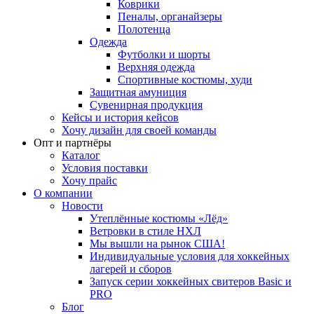
Коврики
Пеналы, органайзеры
Полотенца
Одежда
Футболки и шорты
Верхняя одежда
Спортивные костюмы, худи
Защитная амуниция
Сувенирная продукция
Кейсы и история кейсов
Хочу дизайн для своей команды
Опт и партнёры
Каталог
Условия поставки
Хочу прайс
О компании
Новости
Утеплённые костюмы «Лёд»
Ветровки в стиле НХЛ
Мы вышли на рынок США!
Индивидуальные условия для хоккейных
лагерей и сборов
Запуск серии хоккейных свитеров Basic и
PRO
Блог