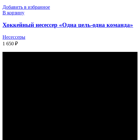
Добавить в избранное
В корзину
Хоккейный несессер «Одна цель-одна команда»
Несессеры
1 650
₽
КАК С НАМИ СВЯЗАТЬСЯ
КОНТАКТЫ
НАШЕЙ
КОМПАНИИ: