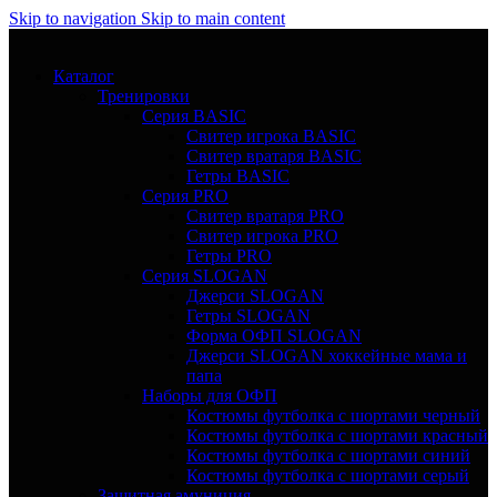
Skip to navigation
Skip to main content
Каталог
Тренировки
Серия BASIC
Свитер игрока BASIC
Свитер вратаря BASIC
Гетры BASIC
Серия PRO
Свитер вратаря PRO
Свитер игрока PRO
Гетры PRO
Серия SLOGAN
Джерси SLOGAN
Гетры SLOGAN
Форма ОФП SLOGAN
Джерси SLOGAN хоккейные мама и
папа
Наборы для ОФП
Костюмы футболка с шортами черный
Костюмы футболка с шортами красный
Костюмы футболка с шортами синий
Костюмы футболка с шортами серый
Защитная амуниция