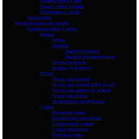
Toronto Maple Leafs
Vegas Golden Knights
Washington Capitals
Тренажёры
Индивидуальный дизайн
Примеры работ и цены
Форма
Гетры
Джерси
Джерси игровые
Джерси тренировочные
Чехлы на трусы
Форма “для земли”
Чехлы
Чехлы для лезвий
Чехлы для лезвий DRY & GO
Чехлы для запасных лезвий
Чехол для шлема
Термочехол для бутылки
Сумки
Плечевая сумка
Косметички хоккейные
Спортивные сумки
Сумка дорожная
Поясная сумка