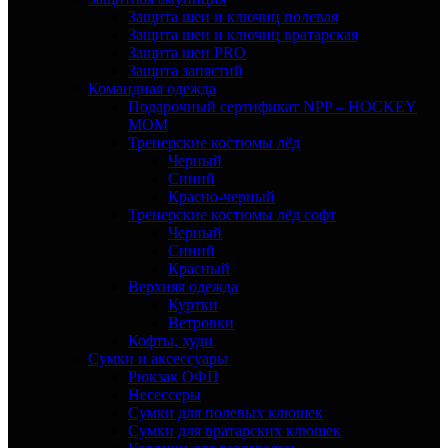
Защита шеи и ключиц полевая
Защита шеи и ключиц вратарская
Защита шеи PRO
Защита запястий
Командная одежда
Подарочный сертификат NPP – HOCKEY
MOM
Тренерские костюмы лёд
Черный
Синий
Красно-черный
Тренерские костюмы лёд софт
Черный
Синий
Красный
Верхняя одежда
Куртки
Ветровки
Кофты, худи
Сумки и аксессуары
Рюкзак ОФП
Несессеры
Сумки для полевых клюшек
Сумки для вратарских клюшек