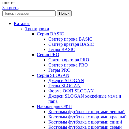
ищете.
Закрыть
Поиск
Каталог
Тренировки
Серия BASIC
Свитер игрока BASIC
Свитер вратаря BASIC
Гетры BASIC
Серия PRO
Свитер вратаря PRO
Свитер игрока PRO
Гетры PRO
Серия SLOGAN
Джерси SLOGAN
Гетры SLOGAN
Форма ОФП SLOGAN
Джерси SLOGAN хоккейные мама и
папа
Наборы для ОФП
Костюмы футболка с шортами черный
Костюмы футболка с шортами красный
Костюмы футболка с шортами синий
Костюмы футболка с шортами серый