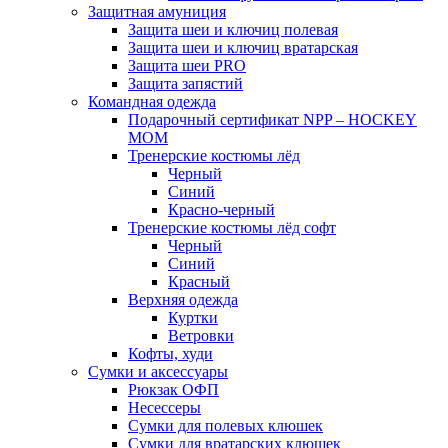
Защитная амуниция
Защита шеи и ключиц полевая
Защита шеи и ключиц вратарская
Защита шеи PRO
Защита запястий
Командная одежда
Подарочный сертификат NPP – HOCKEY
MOM
Тренерские костюмы лёд
Черный
Синий
Красно-черный
Тренерские костюмы лёд софт
Черный
Синий
Красный
Верхняя одежда
Куртки
Ветровки
Кофты, худи
Сумки и аксессуары
Рюкзак ОФП
Несессеры
Сумки для полевых клюшек
Сумки для вратарских клюшек