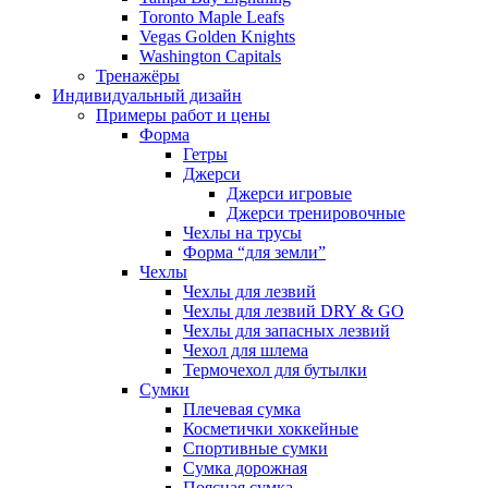
Toronto Maple Leafs
Vegas Golden Knights
Washington Capitals
Тренажёры
Индивидуальный дизайн
Примеры работ и цены
Форма
Гетры
Джерси
Джерси игровые
Джерси тренировочные
Чехлы на трусы
Форма “для земли”
Чехлы
Чехлы для лезвий
Чехлы для лезвий DRY & GO
Чехлы для запасных лезвий
Чехол для шлема
Термочехол для бутылки
Сумки
Плечевая сумка
Косметички хоккейные
Спортивные сумки
Сумка дорожная
Поясная сумка