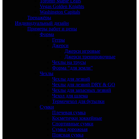
Toronto Maple Leafs
Vegas Golden Knights
Washington Capitals
Тренажёры
Индивидуальный дизайн
Примеры работ и цены
Форма
Гетры
Джерси
Джерси игровые
Джерси тренировочные
Чехлы на трусы
Форма “для земли”
Чехлы
Чехлы для лезвий
Чехлы для лезвий DRY & GO
Чехлы для запасных лезвий
Чехол для шлема
Термочехол для бутылки
Сумки
Плечевая сумка
Косметички хоккейные
Спортивные сумки
Сумка дорожная
Поясная сумка