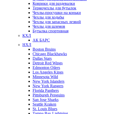
Коврики для раздевалки
Термочехлы для бутылок
Чехлы-просушки на коньки
Чехлы для ходьбы
Чехлы для запасных лезвий
Чехлы для шлемов
Бутылка спортивная
КХЛ
АК БАРС
НХЛ
Boston Bruins
Chicago Blackhawks
Dallas Stars
Detroit Red Wings
Edmonton Oilers
Los Angeles Kings
Minnesota Wild
New York Islanders
New York Rangers
Florida Panthers
Pittsburgh Penguins
San Jose Sharks
Seattle Kraken
St. Louis Blues
Tampa Bay Lightning