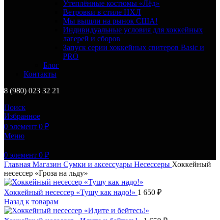
Утеплённые костюмы «Лёд»
Ветровки в стиле НХЛ
Мы вышли на рынок США!
Индивидуальные условия для хоккейных
лагерей и сборов
Запуск серии хоккейных свитеров Basic и
PRO
Блог
Контакты
8 (980) 023 32 21
Поиск
Избранное
0
элемент
0
₽
Меню
0
элемент
0
₽
Главная
Магазин
Сумки и аксессуары
Несессеры
Хоккейный
несессер «Гроза на льду»
Хоккейный несессер «Тушу как надо!»
1 650
₽
Назад к товарам