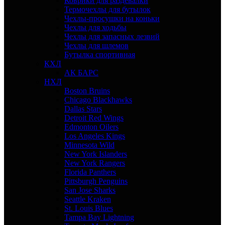
Коврики для раздевалки
Термочехлы для бутылок
Чехлы-просушки на коньки
Чехлы для ходьбы
Чехлы для запасных лезвий
Чехлы для шлемов
Бутылка спортивная
КХЛ
АК БАРС
НХЛ
Boston Bruins
Chicago Blackhawks
Dallas Stars
Detroit Red Wings
Edmonton Oilers
Los Angeles Kings
Minnesota Wild
New York Islanders
New York Rangers
Florida Panthers
Pittsburgh Penguins
San Jose Sharks
Seattle Kraken
St. Louis Blues
Tampa Bay Lightning