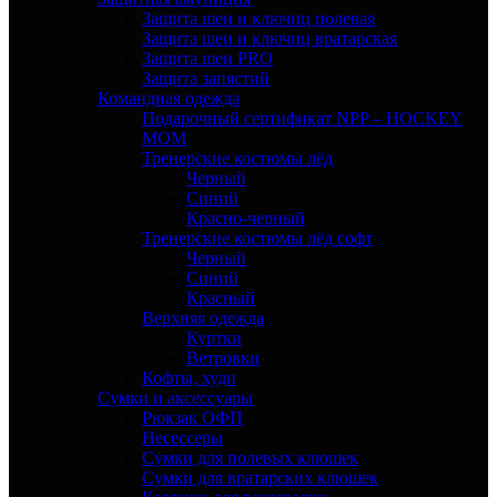
Защита шеи и ключиц полевая
Защита шеи и ключиц вратарская
Защита шеи PRO
Защита запястий
Командная одежда
Подарочный сертификат NPP – HOCKEY
MOM
Тренерские костюмы лёд
Черный
Синий
Красно-черный
Тренерские костюмы лёд софт
Черный
Синий
Красный
Верхняя одежда
Куртки
Ветровки
Кофты, худи
Сумки и аксессуары
Рюкзак ОФП
Несессеры
Сумки для полевых клюшек
Сумки для вратарских клюшек