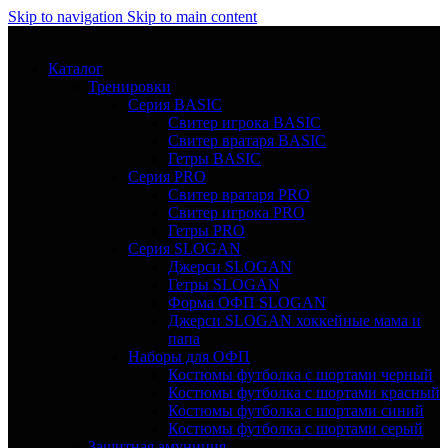
Skip to navigation
Skip to main content
Каталог
Тренировки
Серия BASIC
Свитер игрока BASIC
Свитер вратаря BASIC
Гетры BASIC
Серия PRO
Свитер вратаря PRO
Свитер игрока PRO
Гетры PRO
Серия SLOGAN
Джерси SLOGAN
Гетры SLOGAN
Форма ОФП SLOGAN
Джерси SLOGAN хоккейные мама и
папа
Наборы для ОФП
Костюмы футболка с шортами черный
Костюмы футболка с шортами красный
Костюмы футболка с шортами синий
Костюмы футболка с шортами серый
Защитная амуниция