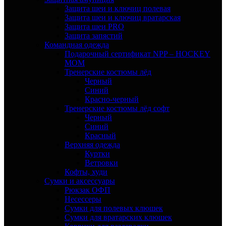
Защита шеи и ключиц полевая
Защита шеи и ключиц вратарская
Защита шеи PRO
Защита запястий
Командная одежда
Подарочный сертификат NPP – HOCKEY
MOM
Тренерские костюмы лёд
Черный
Синий
Красно-черный
Тренерские костюмы лёд софт
Черный
Синий
Красный
Верхняя одежда
Куртки
Ветровки
Кофты, худи
Сумки и аксессуары
Рюкзак ОФП
Несессеры
Сумки для полевых клюшек
Сумки для вратарских клюшек