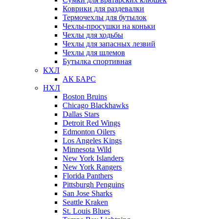
Коврики для раздевалки
Термочехлы для бутылок
Чехлы-просушки на коньки
Чехлы для ходьбы
Чехлы для запасных лезвий
Чехлы для шлемов
Бутылка спортивная
КХЛ
АК БАРС
НХЛ
Boston Bruins
Chicago Blackhawks
Dallas Stars
Detroit Red Wings
Edmonton Oilers
Los Angeles Kings
Minnesota Wild
New York Islanders
New York Rangers
Florida Panthers
Pittsburgh Penguins
San Jose Sharks
Seattle Kraken
St. Louis Blues