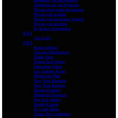
Коврики для раздевалки
Термочехлы для бутылок
Чехлы-просушки на коньки
Чехлы для ходьбы
Чехлы для запасных лезвий
Чехлы для шлемов
Бутылка спортивная
КХЛ
АК БАРС
НХЛ
Boston Bruins
Chicago Blackhawks
Dallas Stars
Detroit Red Wings
Edmonton Oilers
Los Angeles Kings
Minnesota Wild
New York Islanders
New York Rangers
Florida Panthers
Pittsburgh Penguins
San Jose Sharks
Seattle Kraken
St. Louis Blues
Tampa Bay Lightning