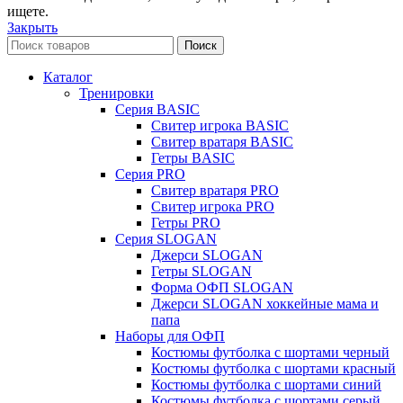
ищете.
Закрыть
Поиск
Каталог
Тренировки
Серия BASIC
Свитер игрока BASIC
Свитер вратаря BASIC
Гетры BASIC
Серия PRO
Свитер вратаря PRO
Свитер игрока PRO
Гетры PRO
Серия SLOGAN
Джерси SLOGAN
Гетры SLOGAN
Форма ОФП SLOGAN
Джерси SLOGAN хоккейные мама и
папа
Наборы для ОФП
Костюмы футболка с шортами черный
Костюмы футболка с шортами красный
Костюмы футболка с шортами синий
Костюмы футболка с шортами серый