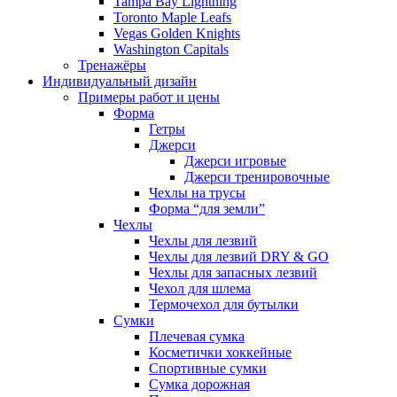
Tampa Bay Lightning
Toronto Maple Leafs
Vegas Golden Knights
Washington Capitals
Тренажёры
Индивидуальный дизайн
Примеры работ и цены
Форма
Гетры
Джерси
Джерси игровые
Джерси тренировочные
Чехлы на трусы
Форма “для земли”
Чехлы
Чехлы для лезвий
Чехлы для лезвий DRY & GO
Чехлы для запасных лезвий
Чехол для шлема
Термочехол для бутылки
Сумки
Плечевая сумка
Косметички хоккейные
Спортивные сумки
Сумка дорожная