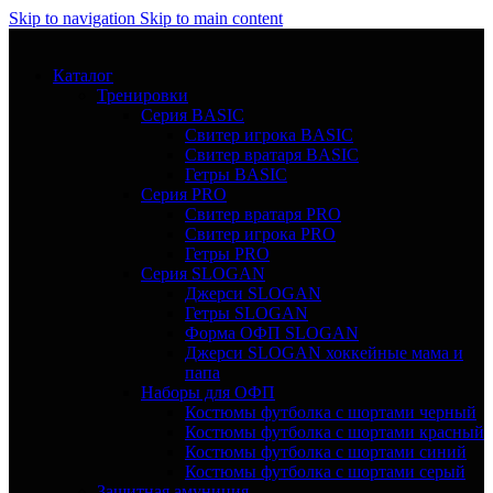
Skip to navigation
Skip to main content
Каталог
Тренировки
Серия BASIC
Свитер игрока BASIC
Свитер вратаря BASIC
Гетры BASIC
Серия PRO
Свитер вратаря PRO
Свитер игрока PRO
Гетры PRO
Серия SLOGAN
Джерси SLOGAN
Гетры SLOGAN
Форма ОФП SLOGAN
Джерси SLOGAN хоккейные мама и
папа
Наборы для ОФП
Костюмы футболка с шортами черный
Костюмы футболка с шортами красный
Костюмы футболка с шортами синий
Костюмы футболка с шортами серый
Защитная амуниция