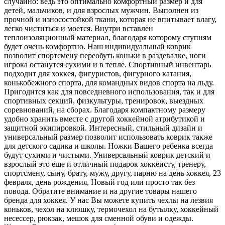
случайно: ведь это оптимально комфортный размер и для
детей, мальчиков, и для взрослых мужчин. Выполнен из
прочной и износостойкой ткани, которая не впитывает влагу,
легко чиститься и моется. Внутри вставлен
теплоизоляционный материал, благодаря которому ступням
будет очень комфортно. Наш индивидуальный коврик
позволит спортсмену переобуть коньки в раздевалке, ноги
игрока останутся сухими и в тепле. Спортивный инвентарь
подходит для хоккея, фигуристов, фигурного катания,
конькобежного спорта, для командных видов спорта на льду.
Пригодится как для повседневного использования, так и для
спортивных секций, физкультуры, тренировок, выездных
соревнований, на сборах. Благодаря компактному размеру
удобно хранить вместе с другой хоккейной атрибутикой и
защитной экипировкой. Интересный, стильный дизайн и
универсальный размер позволит использовать коврик также
для детского садика и школы. Ножки Вашего ребенка всегда
будут сухими и чистыми. Универсальный коврик детский и
взрослый это еще и отличный подарок хоккеисту, тренеру,
спортсмену, сыну, брату, мужу, другу, парню на день хоккея, 23
февраля, день рождения, Новый год или просто так без
повода. Обратите внимание и на другие товары нашего
бренда для хоккея. У нас Вы можете купить чехлы на лезвия
коньков, чехол на клюшку, термочехол на бутылку, хоккейный
несессер, рюкзак, мешок для сменной обуви и одежды.