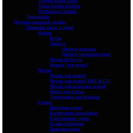
Toronto Maple Leafs
Vegas Golden Knights
Washington Capitals
Тренажёры
Индивидуальный дизайн
Примеры работ и цены
Форма
Гетры
Джерси
Джерси игровые
Джерси тренировочные
Чехлы на трусы
Форма “для земли”
Чехлы
Чехлы для лезвий
Чехлы для лезвий DRY & GO
Чехлы для запасных лезвий
Чехол для шлема
Термочехол для бутылки
Сумки
Плечевая сумка
Косметички хоккейные
Спортивные сумки
Сумка дорожная
Поясная сумка