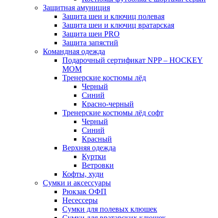
Защитная амуниция
Защита шеи и ключиц полевая
Защита шеи и ключиц вратарская
Защита шеи PRO
Защита запястий
Командная одежда
Подарочный сертификат NPP – HOCKEY
MOM
Тренерские костюмы лёд
Черный
Синий
Красно-черный
Тренерские костюмы лёд софт
Черный
Синий
Красный
Верхняя одежда
Куртки
Ветровки
Кофты, худи
Сумки и аксессуары
Рюкзак ОФП
Несессеры
Сумки для полевых клюшек
Сумки для вратарских клюшек