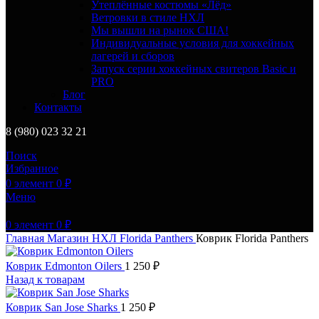
Утеплённые костюмы «Лёд»
Ветровки в стиле НХЛ
Мы вышли на рынок США!
Индивидуальные условия для хоккейных
лагерей и сборов
Запуск серии хоккейных свитеров Basic и
PRO
Блог
Контакты
8 (980) 023 32 21
Поиск
Избранное
0
элемент
0
₽
Меню
0
элемент
0
₽
Главная
Магазин
НХЛ
Florida Panthers
Коврик Florida Panthers
Коврик Edmonton Oilers
1 250
₽
Назад к товарам
Коврик San Jose Sharks
1 250
₽