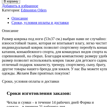
В корзину
Добавить в избранное
Категория:
Edmonton Oilers
Описание
Сроки, условия оплаты и доставки
Описание
Размер коврика под ноги (53х37 см.) выбран нами не случайно
износостойкой ткани, которая не впитывает влагу, легко чист
индивидуальный коврик позволит спортсмену переобуть коньки 
катания, конькобежного спорта, для командных видов спорта н
соревнований, на сборах. Благодаря компактному размеру удо
размер позволит использовать коврик также для детского сади
отличный подарок хоккеисту, тренеру, спортсмену, сыну, брату,
другие товары нашего бренда для хоккея. У нас Вы можете купи
одежды. Желаем Вам приятных покупок!
Сроки, условия оплаты и доставки
Сроки изготовления заказов:
Чехлы и сумки – в течение 14 рабочих дней Форма и
одежда – в течение 21 рабочего дня