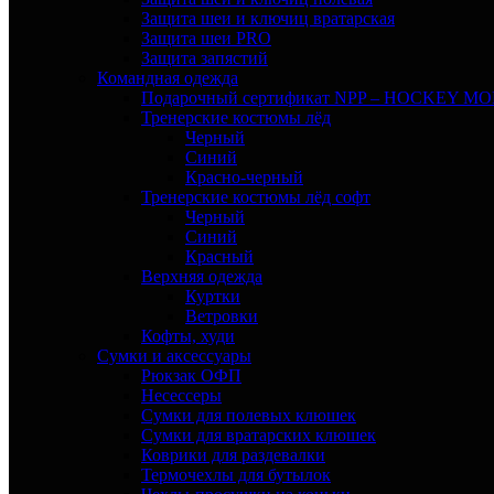
Защита шеи и ключиц вратарская
Защита шеи PRO
Защита запястий
Командная одежда
Подарочный сертификат NPP – HOCKEY M
Тренерские костюмы лёд
Черный
Синий
Красно-черный
Тренерские костюмы лёд софт
Черный
Синий
Красный
Верхняя одежда
Куртки
Ветровки
Кофты, худи
Сумки и аксессуары
Рюкзак ОФП
Несессеры
Сумки для полевых клюшек
Сумки для вратарских клюшек
Коврики для раздевалки
Термочехлы для бутылок