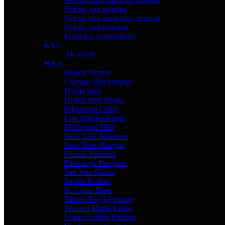
Чехлы-просушки на коньки
Чехлы для ходьбы
Чехлы для запасных лезвий
Чехлы для шлемов
Бутылка спортивная
КХЛ
АК БАРС
НХЛ
Boston Bruins
Chicago Blackhawks
Dallas Stars
Detroit Red Wings
Edmonton Oilers
Los Angeles Kings
Minnesota Wild
New York Islanders
New York Rangers
Florida Panthers
Pittsburgh Penguins
San Jose Sharks
Seattle Kraken
St. Louis Blues
Tampa Bay Lightning
Toronto Maple Leafs
Vegas Golden Knights