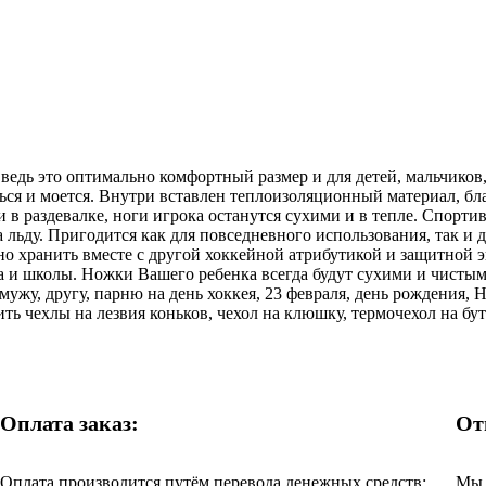
: ведь это оптимально комфортный размер и для детей, мальчико
иться и моется. Внутри вставлен теплоизоляционный материал, б
в раздевалке, ноги игрока останутся сухими и в тепле. Спорти
а льду. Пригодится как для повседневного использования, так и
бно хранить вместе с другой хоккейной атрибутикой и защитной
ка и школы. Ножки Вашего ребенка всегда будут сухими и чисты
 мужу, другу, парню на день хоккея, 23 февраля, день рождения,
ть чехлы на лезвия коньков, чехол на клюшку, термочехол на бу
Оплата заказ:
От
Оплата производится путём перевода денежных средств:
Мы 