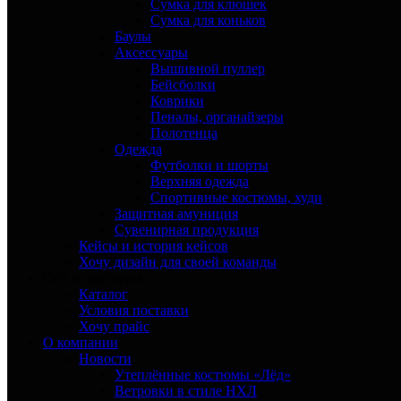
Сумка для клюшек
Сумка для коньков
Баулы
Аксессуары
Вышивной пуллер
Бейсболки
Коврики
Пеналы, органайзеры
Полотенца
Одежда
Футболки и шорты
Верхняя одежда
Спортивные костюмы, худи
Защитная амуниция
Сувенирная продукция
Кейсы и история кейсов
Хочу дизайн для своей команды
Опт и партнёры
Каталог
Условия поставки
Хочу прайс
О компании
Новости
Утеплённые костюмы «Лёд»
Ветровки в стиле НХЛ