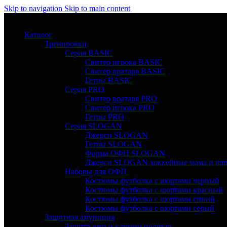
Skip to navigation
Skip to main content
Каталог
Тренировки
Серия BASIC
Свитер игрока BASIC
Свитер вратаря BASIC
Гетры BASIC
Серия PRO
Свитер вратаря PRO
Свитер игрока PRO
Гетры PRO
Серия SLOGAN
Джерси SLOGAN
Гетры SLOGAN
Форма ОФП SLOGAN
Джерси SLOGAN хоккейные мама и па
Наборы для ОФП
Костюмы футболка с шортами черный
Костюмы футболка с шортами красный
Костюмы футболка с шортами синий
Костюмы футболка с шортами серый
Защитная амуниция
Защита шеи и ключиц полевая