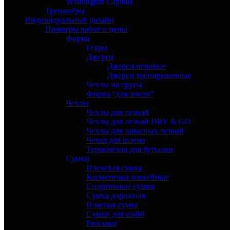
Washington Capitals
Тренажёры
Индивидуальный дизайн
Примеры работ и цены
Форма
Гетры
Джерси
Джерси игровые
Джерси тренировочные
Чехлы на трусы
Форма “для земли”
Чехлы
Чехлы для лезвий
Чехлы для лезвий DRY & GO
Чехлы для запасных лезвий
Чехол для шлема
Термочехол для бутылки
Сумки
Плечевая сумка
Косметички хоккейные
Спортивные сумки
Сумка дорожная
Поясная сумка
Сумки для шайб
Рюкзаки