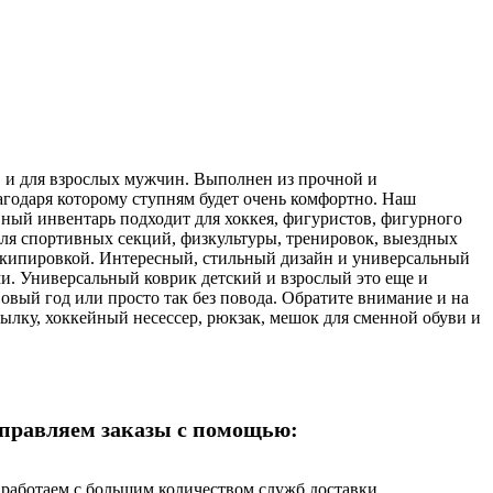
в, и для взрослых мужчин. Выполнен из прочной и
лагодаря которому ступням будет очень комфортно. Наш
вный инвентарь подходит для хоккея, фигуристов, фигурного
 для спортивных секций, физкультуры, тренировок, выездных
 экипировкой. Интересный, стильный дизайн и универсальный
ми. Универсальный коврик детский и взрослый это еще и
 Новый год или просто так без повода. Обратите внимание и на
тылку, хоккейный несессер, рюкзак, мешок для сменной обуви и
правляем заказы с помощью:
работаем с большим количеством служб доставки,