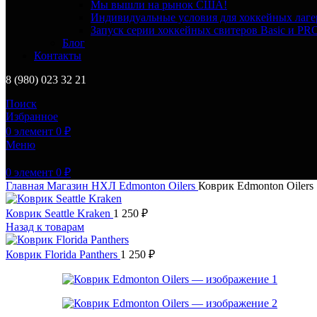
Мы вышли на рынок США!
Индивидуальные условия для хоккейных лаге
Запуск серии хоккейных свитеров Basic и PR
Блог
Контакты
8 (980) 023 32 21
Поиск
Избранное
0
элемент
0
₽
Меню
0
элемент
0
₽
Главная
Магазин
НХЛ
Edmonton Oilers
Коврик Edmonton Oilers
Коврик Seattle Kraken
1 250
₽
Назад к товарам
Коврик Florida Panthers
1 250
₽