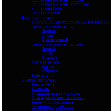
Защита шеи и ключиц вратарская
Защита шеи PRO
Защита запястий
Командная одежда
Подарочный сертификат NPP – HOCKEY M
Тренерские костюмы лёд
Черный
Синий
Красно-черный
Тренерские костюмы лёд софт
Черный
Синий
Красный
Верхняя одежда
Куртки
Ветровки
Кофты, худи
Сумки и аксессуары
Рюкзак ОФП
Несессеры
Сумки для полевых клюшек
Сумки для вратарских клюшек
Коврики для раздевалки
Термочехлы для бутылок