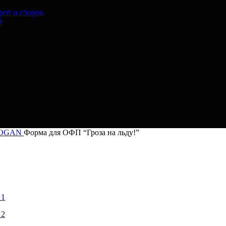
рей и сборов
O
LOGAN
Форма для ОФП “Гроза на льду!”