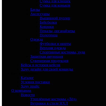
Сумка для клюшек
Сумка для коньков
Баулы
Аксессуары
Вышивной пуллер
Бейсболки
Коврики
Пеналы, органайзеры
Полотенца
Одежда
Футболки и шорты
Верхняя одежда
Спортивные костюмы, худи
Защитная амуниция
Сувенирная продукция
Кейсы и история кейсов
Хочу дизайн для своей команды
Опт и партнёры
Каталог
Условия поставки
Хочу прайс
О компании
Новости
Утеплённые костюмы «Лёд»
Ветровки в стиле НХЛ