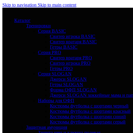
Skip to navigation
Skip to main content
Каталог
Тренировки
Серия BASIC
Свитер игрока BASIC
Свитер вратаря BASIC
Гетры BASIC
Серия PRO
Свитер вратаря PRO
Свитер игрока PRO
Гетры PRO
Серия SLOGAN
Джерси SLOGAN
Гетры SLOGAN
Форма ОФП SLOGAN
Джерси SLOGAN хоккейные мама и па
Наборы для ОФП
Костюмы футболка с шортами черный
Костюмы футболка с шортами красный
Костюмы футболка с шортами синий
Костюмы футболка с шортами серый
Защитная амуниция
Защита шеи и ключиц полевая