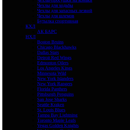
Чехлы-просушки на коньки
Чехлы для ходьбы
Чехлы для запасных лезвий
Чехлы для шлемов
Бутылка спортивная
КХЛ
АК БАРС
НХЛ
Boston Bruins
Chicago Blackhawks
Dallas Stars
Detroit Red Wings
Edmonton Oilers
Los Angeles Kings
Minnesota Wild
New York Islanders
New York Rangers
Florida Panthers
Pittsburgh Penguins
San Jose Sharks
Seattle Kraken
St. Louis Blues
Tampa Bay Lightning
Toronto Maple Leafs
Vegas Golden Knights