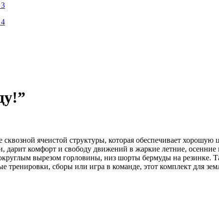
ду!”
е сквозной ячеистой структуры, которая обеспечивает хорошую 
ки, дарит комфорт и свободу движений в жаркие летние, осенни
с округлым вырезом горловины, низ шорты бермуды на резинке. Т
ые тренировки, сборы или игра в команде, этот комплект для зе