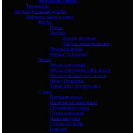
Washington Capitals
Тренажёры
Индивидуальный дизайн
Примеры работ и цены
Форма
Гетры
Джерси
Джерси игровые
Джерси тренировочные
Чехлы на трусы
Форма “для земли”
Чехлы
Чехлы для лезвий
Чехлы для лезвий DRY & GO
Чехлы для запасных лезвий
Чехол для шлема
Термочехол для бутылки
Сумки
Плечевая сумка
Косметички хоккейные
Спортивные сумки
Сумка дорожная
Поясная сумка
Сумки для шайб
Рюкзаки