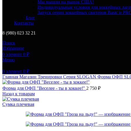
Мы вышли на рынок США!
Индивидуальные условия для хоккейных лаге
Запуск серии хоккейных свитеров Basic и PR
Блог
Контакты
8 (980) 023 32 21
Поиск
Избранное
0
элемент
0
₽
Меню
0
элемент
0
₽
Главная
Магазин
Тренировки
Серия SLOGAN
Форма ОФП S
Форма для ОФП "Веселее - ты в хоккее!"
2 750
₽
Назад к товарам
Сумка плечевая