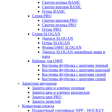
Свитер игрока BASIC
Свитер вратаря BASIC
Гетры BASIC
Серия PRO
Свитер вратаря PRO
Свитер игрока PRO
Гетры PRO
Серия SLOGAN
Джерси SLOGAN
Гетры SLOGAN
Форма ОФП SLOGAN
Джерси SLOGAN хоккейные мама и
папа
Наборы для ОФП
Костюмы футболка с шортами черный
Костюмы футболка с шортами красный
Костюмы футболка с шортами синий
Костюмы футболка с шортами серый
Защитная амуниция
Защита шеи и ключиц полевая
Защита шеи и ключиц вратарская
Защита шеи PRO
Защита запястий
Командная одежда
Подарочный сертификат NPP – HOCKEY