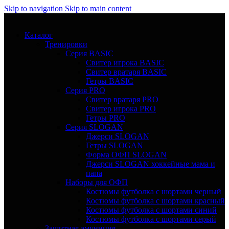
Skip to navigation
Skip to main content
Каталог
Тренировки
Серия BASIC
Свитер игрока BASIC
Свитер вратаря BASIC
Гетры BASIC
Серия PRO
Свитер вратаря PRO
Свитер игрока PRO
Гетры PRO
Серия SLOGAN
Джерси SLOGAN
Гетры SLOGAN
Форма ОФП SLOGAN
Джерси SLOGAN хоккейные мама и
папа
Наборы для ОФП
Костюмы футболка с шортами черный
Костюмы футболка с шортами красный
Костюмы футболка с шортами синий
Костюмы футболка с шортами серый
Защитная амуниция