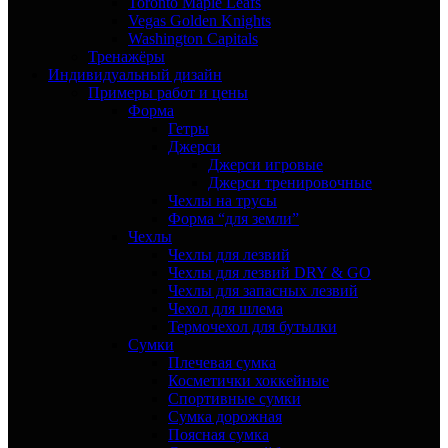
Toronto Maple Leafs
Vegas Golden Knights
Washington Capitals
Тренажёры
Индивидуальный дизайн
Примеры работ и цены
Форма
Гетры
Джерси
Джерси игровые
Джерси тренировочные
Чехлы на трусы
Форма “для земли”
Чехлы
Чехлы для лезвий
Чехлы для лезвий DRY & GO
Чехлы для запасных лезвий
Чехол для шлема
Термочехол для бутылки
Сумки
Плечевая сумка
Косметички хоккейные
Спортивные сумки
Сумка дорожная
Поясная сумка