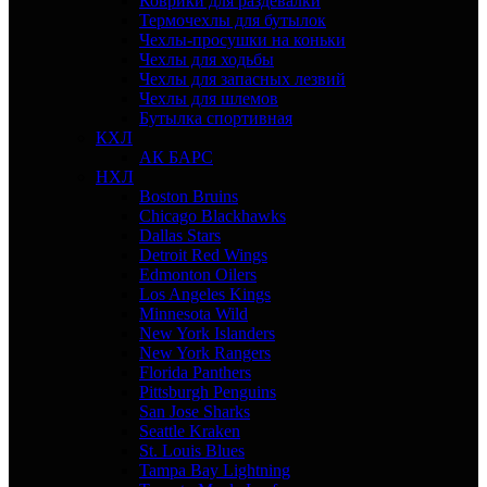
Коврики для раздевалки
Термочехлы для бутылок
Чехлы-просушки на коньки
Чехлы для ходьбы
Чехлы для запасных лезвий
Чехлы для шлемов
Бутылка спортивная
КХЛ
АК БАРС
НХЛ
Boston Bruins
Chicago Blackhawks
Dallas Stars
Detroit Red Wings
Edmonton Oilers
Los Angeles Kings
Minnesota Wild
New York Islanders
New York Rangers
Florida Panthers
Pittsburgh Penguins
San Jose Sharks
Seattle Kraken
St. Louis Blues
Tampa Bay Lightning