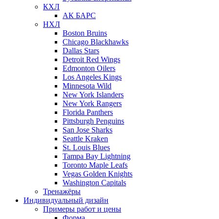
КХЛ
АК БАРС
НХЛ
Boston Bruins
Chicago Blackhawks
Dallas Stars
Detroit Red Wings
Edmonton Oilers
Los Angeles Kings
Minnesota Wild
New York Islanders
New York Rangers
Florida Panthers
Pittsburgh Penguins
San Jose Sharks
Seattle Kraken
St. Louis Blues
Tampa Bay Lightning
Toronto Maple Leafs
Vegas Golden Knights
Washington Capitals
Тренажёры
Индивидуальный дизайн
Примеры работ и цены
Форма