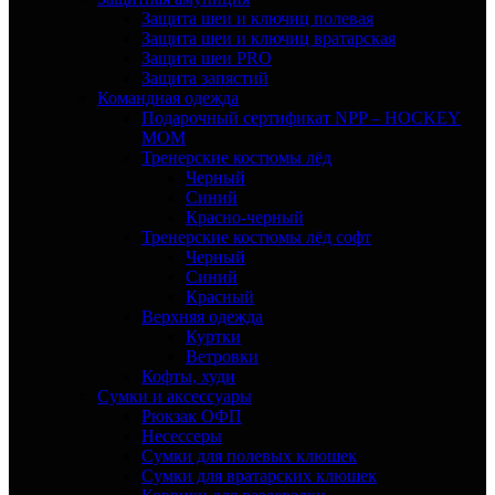
Защита шеи и ключиц полевая
Защита шеи и ключиц вратарская
Защита шеи PRO
Защита запястий
Командная одежда
Подарочный сертификат NPP – HOCKEY
MOM
Тренерские костюмы лёд
Черный
Синий
Красно-черный
Тренерские костюмы лёд софт
Черный
Синий
Красный
Верхняя одежда
Куртки
Ветровки
Кофты, худи
Сумки и аксессуары
Рюкзак ОФП
Несессеры
Сумки для полевых клюшек
Сумки для вратарских клюшек