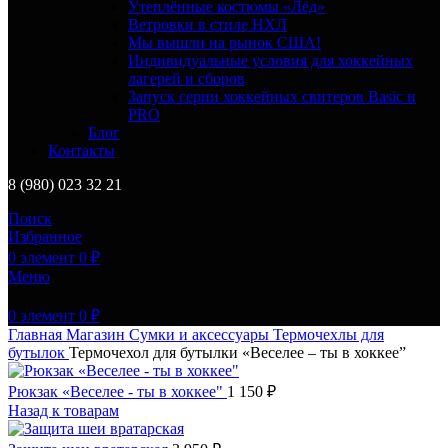
Утеплённые костюмы «Лёд»
Ветровки в стиле НХЛ
Мы вышли на рынок США!
Индивидуальные условия для хоккейных
лагерей и сборов
Запуск серии хоккейных свитеров Basic и
PRO
Блог
Контакты
8 (980) 023 32 21
Поиск
Избранное
0
элемент
0
₽
Меню
0
элемент
0
₽
Главная
Магазин
Сумки и аксессуары
Термочехлы для
бутылок
Термочехол для бутылки «Веселее – ты в хоккее”
Рюкзак «Веселее - ты в хоккее"
1 150
₽
Назад к товарам