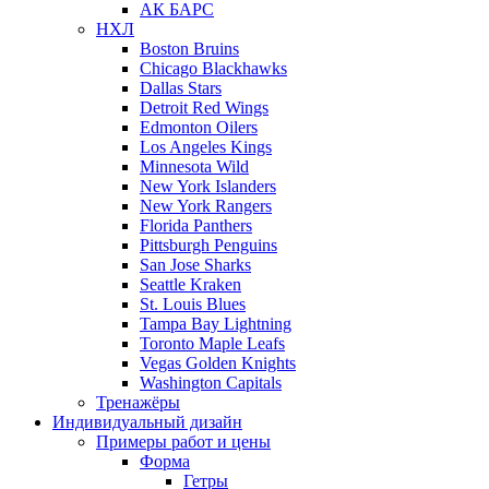
АК БАРС
НХЛ
Boston Bruins
Chicago Blackhawks
Dallas Stars
Detroit Red Wings
Edmonton Oilers
Los Angeles Kings
Minnesota Wild
New York Islanders
New York Rangers
Florida Panthers
Pittsburgh Penguins
San Jose Sharks
Seattle Kraken
St. Louis Blues
Tampa Bay Lightning
Toronto Maple Leafs
Vegas Golden Knights
Washington Capitals
Тренажёры
Индивидуальный дизайн
Примеры работ и цены
Форма
Гетры