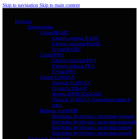
Skip to navigation
Skip to main content
Каталог
Тренировки
Серия BASIC
Свитер игрока BASIC
Свитер вратаря BASIC
Гетры BASIC
Серия PRO
Свитер вратаря PRO
Свитер игрока PRO
Гетры PRO
Серия SLOGAN
Джерси SLOGAN
Гетры SLOGAN
Форма ОФП SLOGAN
Джерси SLOGAN хоккейные мама и
папа
Наборы для ОФП
Костюмы футболка с шортами черный
Костюмы футболка с шортами красный
Костюмы футболка с шортами синий
Костюмы футболка с шортами серый
Защитная амуниция