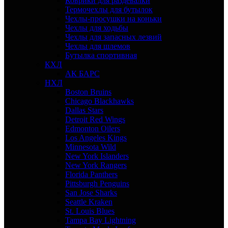
Коврики для раздевалки
Термочехлы для бутылок
Чехлы-просушки на коньки
Чехлы для ходьбы
Чехлы для запасных лезвий
Чехлы для шлемов
Бутылка спортивная
КХЛ
АК БАРС
НХЛ
Boston Bruins
Chicago Blackhawks
Dallas Stars
Detroit Red Wings
Edmonton Oilers
Los Angeles Kings
Minnesota Wild
New York Islanders
New York Rangers
Florida Panthers
Pittsburgh Penguins
San Jose Sharks
Seattle Kraken
St. Louis Blues
Tampa Bay Lightning