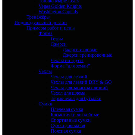
Toronto Maple Leafs
Vegas Golden Knights
Washington Capitals
Тренажёры
Индивидуальный дизайн
Примеры работ и цены
Форма
Гетры
Джерси
Джерси игровые
Джерси тренировочные
Чехлы на трусы
Форма “для земли”
Чехлы
Чехлы для лезвий
Чехлы для лезвий DRY & GO
Чехлы для запасных лезвий
Чехол для шлема
Термочехол для бутылки
Сумки
Плечевая сумка
Косметички хоккейные
Спортивные сумки
Сумка дорожная
Поясная сумка