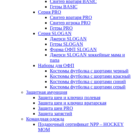
Свитер вратаря BASIC
Гетры BASIC
Серия PRO
Свитер вратаря PRO
Свитер игрока PRO
Гетры PRO
Серия SLOGAN
Джерси SLOGAN
Гетры SLOGAN
Форма ОФП SLOGAN
Джерси SLOGAN хоккейные мама и
папа
Наборы для ОФП
Костюмы футболка с шортами черный
Костюмы футболка с шортами красный
Костюмы футболка с шортами синий
Костюмы футболка с шортами серый
Защитная амуниция
Защита шеи и ключиц полевая
Защита шеи и ключиц вратарская
Защита шеи PRO
Защита запястий
Командная одежда
Подарочный сертификат NPP – HOCKEY
MOM