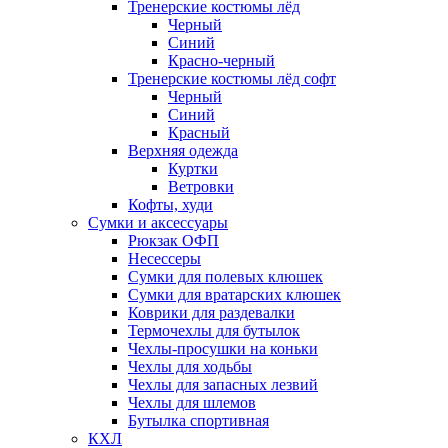
Тренерские костюмы лёд
Черный
Синий
Красно-черный
Тренерские костюмы лёд софт
Черный
Синий
Красный
Верхняя одежда
Куртки
Ветровки
Кофты, худи
Сумки и аксессуары
Рюкзак ОФП
Несессеры
Сумки для полевых клюшек
Сумки для вратарских клюшек
Коврики для раздевалки
Термочехлы для бутылок
Чехлы-просушки на коньки
Чехлы для ходьбы
Чехлы для запасных лезвий
Чехлы для шлемов
Бутылка спортивная
КХЛ