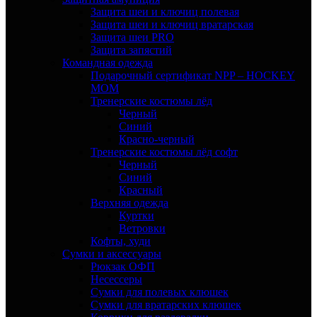
Защита шеи и ключиц полевая
Защита шеи и ключиц вратарская
Защита шеи PRO
Защита запястий
Командная одежда
Подарочный сертификат NPP – HOCKEY
MOM
Тренерские костюмы лёд
Черный
Синий
Красно-черный
Тренерские костюмы лёд софт
Черный
Синий
Красный
Верхняя одежда
Куртки
Ветровки
Кофты, худи
Сумки и аксессуары
Рюкзак ОФП
Несессеры
Сумки для полевых клюшек
Сумки для вратарских клюшек