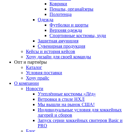
Коврики
Пеналы, органайзеры
Полотенца
Одежда
Футболки и шорты
Верхняя одежда
Спортивные костюмы, худи
Защитная амуниция
Сувенирная продукция
Кейсы и история кейсов
Хочу дизайн для своей команды
Опт и партнёры
Каталог
Условия поставки
Хочу прайс
О компании
Новости
Утеплённые костюмы «Лёд»
Ветровки в стиле НХЛ
Мы вышли на рынок США!
Индивидуальные условия для хоккейных
лагерей и сборов
Запуск серии хоккейных свитеров Basic и
PRO
Блог