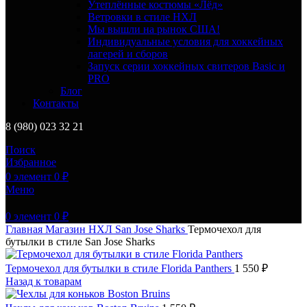
Утеплённые костюмы «Лёд»
Ветровки в стиле НХЛ
Мы вышли на рынок США!
Индивидуальные условия для хоккейных
лагерей и сборов
Запуск серии хоккейных свитеров Basic и
PRO
Блог
Контакты
8 (980) 023 32 21
Поиск
Избранное
0
элемент
0
₽
Меню
0
элемент
0
₽
Главная
Магазин
НХЛ
San Jose Sharks
Термочехол для
бутылки в стиле San Jose Sharks
Термочехол для бутылки в стиле Florida Panthers
1 550
₽
Назад к товарам