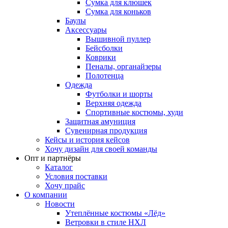
Сумка для клюшек
Сумка для коньков
Баулы
Аксессуары
Вышивной пуллер
Бейсболки
Коврики
Пеналы, органайзеры
Полотенца
Одежда
Футболки и шорты
Верхняя одежда
Спортивные костюмы, худи
Защитная амуниция
Сувенирная продукция
Кейсы и история кейсов
Хочу дизайн для своей команды
Опт и партнёры
Каталог
Условия поставки
Хочу прайс
О компании
Новости
Утеплённые костюмы «Лёд»
Ветровки в стиле НХЛ