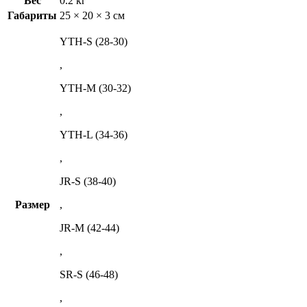
Вес
0.2 кг
Габариты
25 × 20 × 3 см
YTH-S (28-30)
,
YTH-M (30-32)
,
YTH-L (34-36)
,
JR-S (38-40)
Размер
,
JR-M (42-44)
,
SR-S (46-48)
,