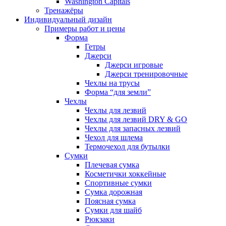
Washington Capitals
Тренажёры
Индивидуальный дизайн
Примеры работ и цены
Форма
Гетры
Джерси
Джерси игровые
Джерси тренировочные
Чехлы на трусы
Форма “для земли”
Чехлы
Чехлы для лезвий
Чехлы для лезвий DRY & GO
Чехлы для запасных лезвий
Чехол для шлема
Термочехол для бутылки
Сумки
Плечевая сумка
Косметички хоккейные
Спортивные сумки
Сумка дорожная
Поясная сумка
Сумки для шайб
Рюкзаки