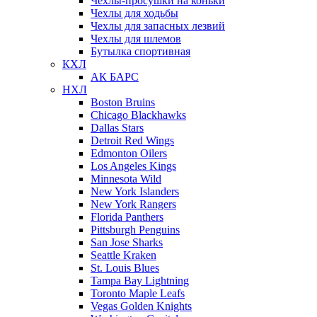
Чехлы-просушки на коньки
Чехлы для ходьбы
Чехлы для запасных лезвий
Чехлы для шлемов
Бутылка спортивная
КХЛ
АК БАРС
НХЛ
Boston Bruins
Chicago Blackhawks
Dallas Stars
Detroit Red Wings
Edmonton Oilers
Los Angeles Kings
Minnesota Wild
New York Islanders
New York Rangers
Florida Panthers
Pittsburgh Penguins
San Jose Sharks
Seattle Kraken
St. Louis Blues
Tampa Bay Lightning
Toronto Maple Leafs
Vegas Golden Knights