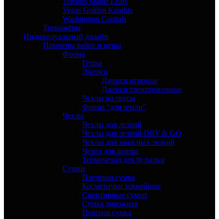
Toronto Maple Leafs
Vegas Golden Knights
Washington Capitals
Тренажёры
Индивидуальный дизайн
Примеры работ и цены
Форма
Гетры
Джерси
Джерси игровые
Джерси тренировочные
Чехлы на трусы
Форма “для земли”
Чехлы
Чехлы для лезвий
Чехлы для лезвий DRY & GO
Чехлы для запасных лезвий
Чехол для шлема
Термочехол для бутылки
Сумки
Плечевая сумка
Косметички хоккейные
Спортивные сумки
Сумка дорожная
Поясная сумка