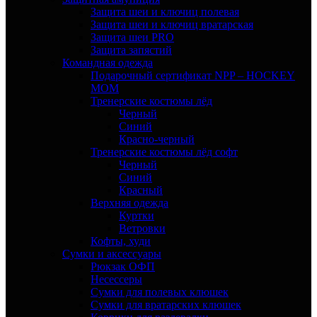
Защита шеи и ключиц полевая
Защита шеи и ключиц вратарская
Защита шеи PRO
Защита запястий
Командная одежда
Подарочный сертификат NPP – HOCKEY
MOM
Тренерские костюмы лёд
Черный
Синий
Красно-черный
Тренерские костюмы лёд софт
Черный
Синий
Красный
Верхняя одежда
Куртки
Ветровки
Кофты, худи
Сумки и аксессуары
Рюкзак ОФП
Несессеры
Сумки для полевых клюшек
Сумки для вратарских клюшек