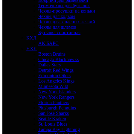
Коврики для раздевалки
Термочехлы для бутылок
Чехлы-просушки на коньки
Чехлы для ходьбы
Чехлы для запасных лезвий
Чехлы для шлемов
Бутылка спортивная
КХЛ
АК БАРС
НХЛ
Boston Bruins
Chicago Blackhawks
Dallas Stars
Detroit Red Wings
Edmonton Oilers
Los Angeles Kings
Minnesota Wild
New York Islanders
New York Rangers
Florida Panthers
Pittsburgh Penguins
San Jose Sharks
Seattle Kraken
St. Louis Blues
Tampa Bay Lightning