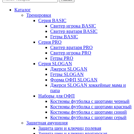
Каталог
Тренировки
Серия BASIC
Свитер игрока BASIC
Свитер вратаря BASIC
Гетры BASIC
Серия PRO
Свитер вратаря PRO
Свитер игрока PRO
Гетры PRO
Серия SLOGAN
Джерси SLOGAN
Гетры SLOGAN
Форма ОФП SLOGAN
Джерси SLOGAN хоккейные мама и
папа
Наборы для ОФП
Костюмы футболка с шортами черный
Костюмы футболка с шортами красный
Костюмы футболка с шортами синий
Костюмы футболка с шортами серый
Защитная амуниция
Защита шеи и ключиц полевая
Защита шеи и ключиц вратарская