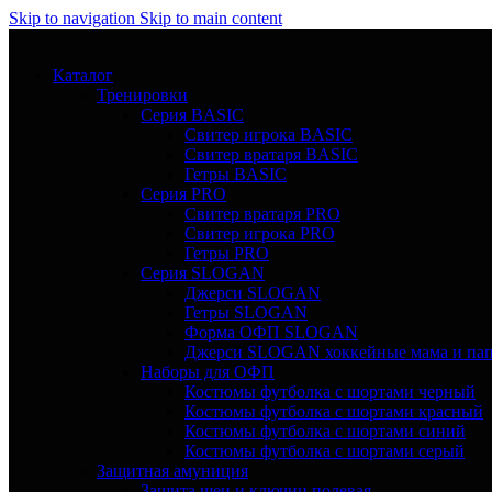
Skip to navigation
Skip to main content
Каталог
Тренировки
Серия BASIC
Свитер игрока BASIC
Свитер вратаря BASIC
Гетры BASIC
Серия PRO
Свитер вратаря PRO
Свитер игрока PRO
Гетры PRO
Серия SLOGAN
Джерси SLOGAN
Гетры SLOGAN
Форма ОФП SLOGAN
Джерси SLOGAN хоккейные мама и па
Наборы для ОФП
Костюмы футболка с шортами черный
Костюмы футболка с шортами красный
Костюмы футболка с шортами синий
Костюмы футболка с шортами серый
Защитная амуниция
Защита шеи и ключиц полевая