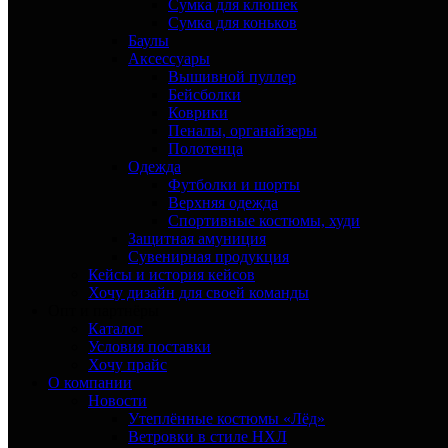
Сумка для клюшек
Сумка для коньков
Баулы
Аксессуары
Вышивной пуллер
Бейсболки
Коврики
Пеналы, органайзеры
Полотенца
Одежда
Футболки и шорты
Верхняя одежда
Спортивные костюмы, худи
Защитная амуниция
Сувенирная продукция
Кейсы и история кейсов
Хочу дизайн для своей команды
Опт и партнёры
Каталог
Условия поставки
Хочу прайс
О компании
Новости
Утеплённые костюмы «Лёд»
Ветровки в стиле НХЛ