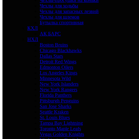
Чехлы-просушки на коньки
Чехлы для ходьбы
Чехлы для запасных лезвий
Чехлы для шлемов
Бутылка спортивная
КХЛ
АК БАРС
НХЛ
Boston Bruins
Chicago Blackhawks
Dallas Stars
Detroit Red Wings
Edmonton Oilers
Los Angeles Kings
Minnesota Wild
New York Islanders
New York Rangers
Florida Panthers
Pittsburgh Penguins
San Jose Sharks
Seattle Kraken
St. Louis Blues
Tampa Bay Lightning
Toronto Maple Leafs
Vegas Golden Knights