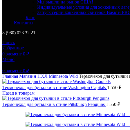
Мы вышли на рынок США!
Индивидуальные условия для хоккейных лаге
Запуск серии хоккейных свитеров Basic и PR
Блог
Контакты
8 (980) 023 32 21
Поиск
Избранное
0
элемент
0
₽
Меню
0
элемент
0
₽
Главная
Магазин
НХЛ
Minnesota Wild
Термочехол для бутылки в
Термочехол для бутылки в стиле Washington Capitals
1 550
₽
Назад к товарам
Термочехол для бутылки в стиле Pittsburgh Penguins
1 550
₽