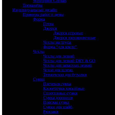
Washington Capitals
Тренажёры
Индивидуальный дизайн
Примеры работ и цены
Форма
Гетры
Джерси
Джерси игровые
Джерси тренировочные
Чехлы на трусы
Форма “для земли”
Чехлы
Чехлы для лезвий
Чехлы для лезвий DRY & GO
Чехлы для запасных лезвий
Чехол для шлема
Термочехол для бутылки
Сумки
Плечевая сумка
Косметички хоккейные
Спортивные сумки
Сумка дорожная
Поясная сумка
Сумки для шайб
Рюкзаки