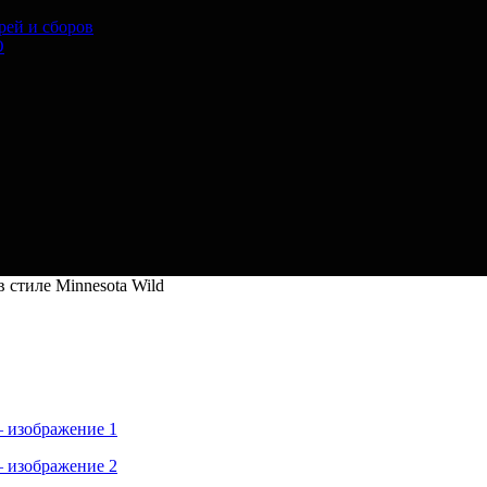
рей и сборов
O
 стиле Minnesota Wild