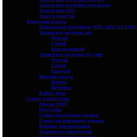
Защита шеи и ключиц вратарская
Защита шеи PRO
Защита запястий
Командная одежда
Подарочный сертификат NPP – HOCKEY M
Тренерские костюмы лёд
Черный
Синий
Красно-черный
Тренерские костюмы лёд софт
Черный
Синий
Красный
Верхняя одежда
Куртки
Ветровки
Кофты, худи
Сумки и аксессуары
Рюкзак ОФП
Несессеры
Сумки для полевых клюшек
Сумки для вратарских клюшек
Коврики для раздевалки
Термочехлы для бутылок