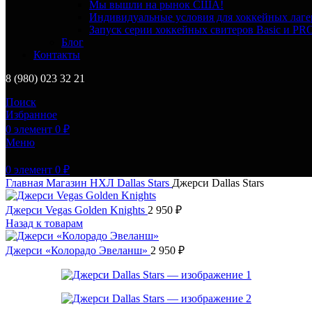
Мы вышли на рынок США!
Индивидуальные условия для хоккейных лаге
Запуск серии хоккейных свитеров Basic и PR
Блог
Контакты
8 (980) 023 32 21
Поиск
Избранное
0
элемент
0
₽
Меню
0
элемент
0
₽
Главная
Магазин
НХЛ
Dallas Stars
Джерси Dallas Stars
Джерси Vegas Golden Knights
2 950
₽
Назад к товарам
Джерси «Колорадо Эвеланш»
2 950
₽