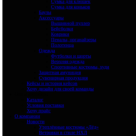
Сумка для клюшек
Сумка для коньков
Баулы
Аксессуары
Вышивной пуллер
Бейсболки
Коврики
Пеналы, органайзеры
Полотенца
Одежда
Футболки и шорты
Верхняя одежда
Спортивные костюмы, худи
Защитная амуниция
Сувенирная продукция
Кейсы и история кейсов
Хочу дизайн для своей команды
Опт и партнёры
Каталог
Условия поставки
Хочу прайс
О компании
Новости
Утеплённые костюмы «Лёд»
Ветровки в стиле НХЛ