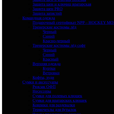
Защита шеи и ключиц вратарская
Защита шеи PRO
Защита запястий
Командная одежда
Подарочный сертификат NPP – HOCKEY M
Тренерские костюмы лёд
Черный
Синий
Красно-черный
Тренерские костюмы лёд софт
Черный
Синий
Красный
Верхняя одежда
Куртки
Ветровки
Кофты, худи
Сумки и аксессуары
Рюкзак ОФП
Несессеры
Сумки для полевых клюшек
Сумки для вратарских клюшек
Коврики для раздевалки
Термочехлы для бутылок