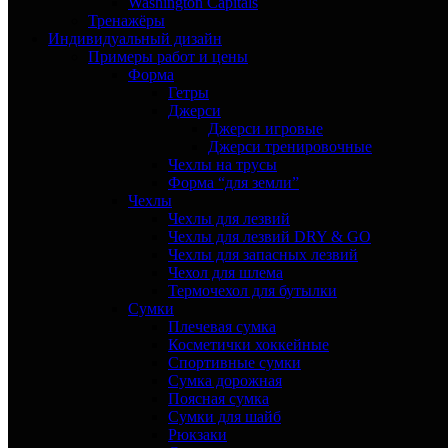
Washington Capitals
Тренажёры
Индивидуальный дизайн
Примеры работ и цены
Форма
Гетры
Джерси
Джерси игровые
Джерси тренировочные
Чехлы на трусы
Форма “для земли”
Чехлы
Чехлы для лезвий
Чехлы для лезвий DRY & GO
Чехлы для запасных лезвий
Чехол для шлема
Термочехол для бутылки
Сумки
Плечевая сумка
Косметички хоккейные
Спортивные сумки
Сумка дорожная
Поясная сумка
Сумки для шайб
Рюкзаки