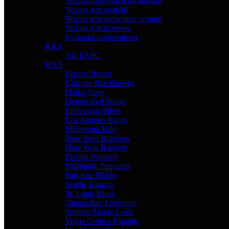
Чехлы-просушки на коньки
Чехлы для ходьбы
Чехлы для запасных лезвий
Чехлы для шлемов
Бутылка спортивная
КХЛ
АК БАРС
НХЛ
Boston Bruins
Chicago Blackhawks
Dallas Stars
Detroit Red Wings
Edmonton Oilers
Los Angeles Kings
Minnesota Wild
New York Islanders
New York Rangers
Florida Panthers
Pittsburgh Penguins
San Jose Sharks
Seattle Kraken
St. Louis Blues
Tampa Bay Lightning
Toronto Maple Leafs
Vegas Golden Knights