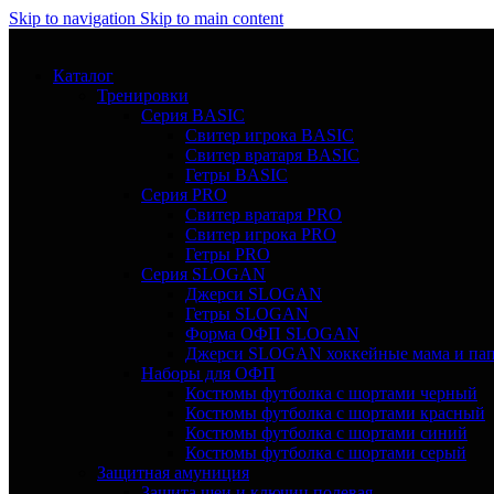
Skip to navigation
Skip to main content
Каталог
Тренировки
Серия BASIC
Свитер игрока BASIC
Свитер вратаря BASIC
Гетры BASIC
Серия PRO
Свитер вратаря PRO
Свитер игрока PRO
Гетры PRO
Серия SLOGAN
Джерси SLOGAN
Гетры SLOGAN
Форма ОФП SLOGAN
Джерси SLOGAN хоккейные мама и па
Наборы для ОФП
Костюмы футболка с шортами черный
Костюмы футболка с шортами красный
Костюмы футболка с шортами синий
Костюмы футболка с шортами серый
Защитная амуниция
Защита шеи и ключиц полевая