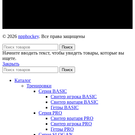
© 2026
npphockey
. Все права защищены
Поиск
Начните вводить текст, чтобы увидеть товары, которые вы
ищете.
Закрыть
Поиск
Каталог
Тренировки
Серия BASIC
Свитер игрока BASIC
Свитер вратаря BASIC
Гетры BASIC
Серия PRO
Свитер вратаря PRO
Свитер игрока PRO
Гетры PRO
Серия SLOGAN