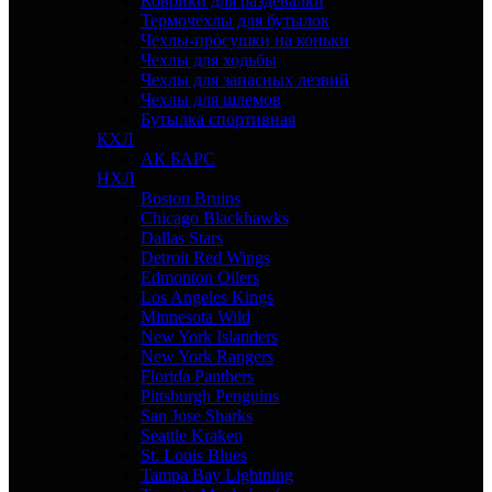
Коврики для раздевалки
Термочехлы для бутылок
Чехлы-просушки на коньки
Чехлы для ходьбы
Чехлы для запасных лезвий
Чехлы для шлемов
Бутылка спортивная
КХЛ
АК БАРС
НХЛ
Boston Bruins
Chicago Blackhawks
Dallas Stars
Detroit Red Wings
Edmonton Oilers
Los Angeles Kings
Minnesota Wild
New York Islanders
New York Rangers
Florida Panthers
Pittsburgh Penguins
San Jose Sharks
Seattle Kraken
St. Louis Blues
Tampa Bay Lightning