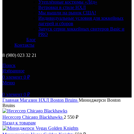
Утеплённые костюмы «Лёд»
Ветровки в стиле НХЛ
Мы вышли на рынок США!
Индивидуальные условия для хоккейных
лагерей и сборов
Запуск серии хоккейных свитеров Basic и
PRO
Блог
Контакты
8 (980) 023 32 21
Поиск
Избранное
0
элемент
0
₽
Меню
0
элемент
0
₽
Главная
Магазин
НХЛ
Boston Bruins
Миниджерси Boston
Bruins
Несессер Chicago Blackhawks
2 550
₽
Назад к товарам