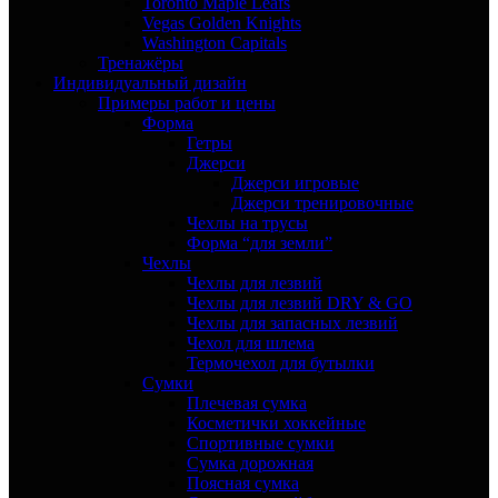
Toronto Maple Leafs
Vegas Golden Knights
Washington Capitals
Тренажёры
Индивидуальный дизайн
Примеры работ и цены
Форма
Гетры
Джерси
Джерси игровые
Джерси тренировочные
Чехлы на трусы
Форма “для земли”
Чехлы
Чехлы для лезвий
Чехлы для лезвий DRY & GO
Чехлы для запасных лезвий
Чехол для шлема
Термочехол для бутылки
Сумки
Плечевая сумка
Косметички хоккейные
Спортивные сумки
Сумка дорожная
Поясная сумка