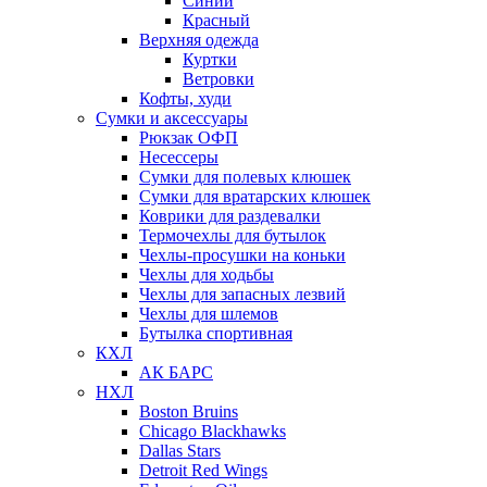
Синий
Красный
Верхняя одежда
Куртки
Ветровки
Кофты, худи
Сумки и аксессуары
Рюкзак ОФП
Несессеры
Сумки для полевых клюшек
Сумки для вратарских клюшек
Коврики для раздевалки
Термочехлы для бутылок
Чехлы-просушки на коньки
Чехлы для ходьбы
Чехлы для запасных лезвий
Чехлы для шлемов
Бутылка спортивная
КХЛ
АК БАРС
НХЛ
Boston Bruins
Chicago Blackhawks
Dallas Stars
Detroit Red Wings