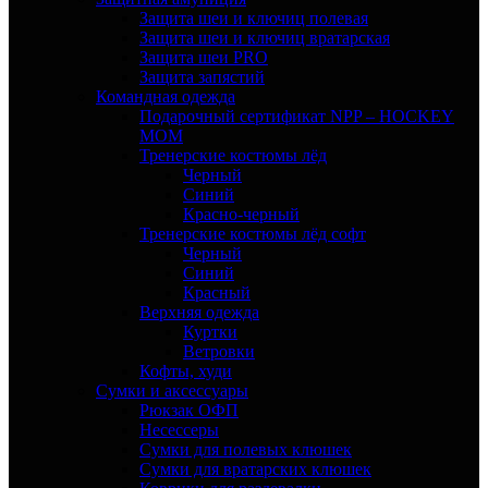
Защита шеи и ключиц полевая
Защита шеи и ключиц вратарская
Защита шеи PRO
Защита запястий
Командная одежда
Подарочный сертификат NPP – HOCKEY
MOM
Тренерские костюмы лёд
Черный
Синий
Красно-черный
Тренерские костюмы лёд софт
Черный
Синий
Красный
Верхняя одежда
Куртки
Ветровки
Кофты, худи
Сумки и аксессуары
Рюкзак ОФП
Несессеры
Сумки для полевых клюшек
Сумки для вратарских клюшек