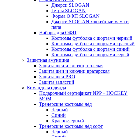
Джерси SLOGAN
Гетры SLOGAN
Форма ОФП SLOGAN
Джерси SLOGAN хоккейные мама и
папа
Наборы для ОФП
Костюмы футболка с шортами черный
Костюмы футболка с шортами красный
Костюмы футболка с шортами синий
Костюмы футболка с шортами серый
Защитная амуниция
Защита шеи и ключиц полевая
Защита шеи и ключиц вратарская
Защита шеи PRO
Защита запястий
Командная одежда
Подарочный сертификат NPP – HOCKEY
MOM
Тренерские костюмы лёд
Черный
Синий
Красно-черный
Тренерские костюмы лёд софт
Черный