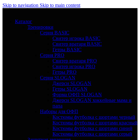
Skip to navigation
Skip to main content
Каталог
Тренировки
Серия BASIC
Свитер игрока BASIC
Свитер вратаря BASIC
Гетры BASIC
Серия PRO
Свитер вратаря PRO
Свитер игрока PRO
Гетры PRO
Серия SLOGAN
Джерси SLOGAN
Гетры SLOGAN
Форма ОФП SLOGAN
Джерси SLOGAN хоккейные мама и
папа
Наборы для ОФП
Костюмы футболка с шортами черный
Костюмы футболка с шортами красный
Костюмы футболка с шортами синий
Костюмы футболка с шортами серый
Защитная амуниция