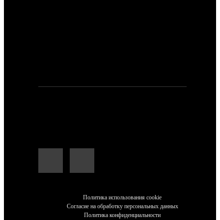
Электронная почта:
Для заявок и предложений:
npp_hockey@mail.ru
Мессенджеры и социальные сети:
Политика использования cookie
Согласие на обработку персональных данных
Политика конфиденциальности