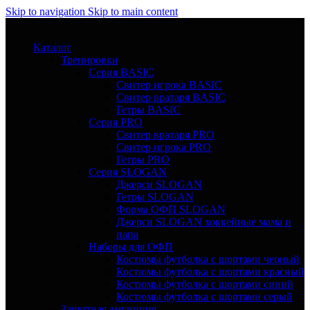
Skip to navigation
Skip to main content
Каталог
Тренировки
Серия BASIC
Свитер игрока BASIC
Свитер вратаря BASIC
Гетры BASIC
Серия PRO
Свитер вратаря PRO
Свитер игрока PRO
Гетры PRO
Серия SLOGAN
Джерси SLOGAN
Гетры SLOGAN
Форма ОФП SLOGAN
Джерси SLOGAN хоккейные мама и
папа
Наборы для ОФП
Костюмы футболка с шортами черный
Костюмы футболка с шортами красный
Костюмы футболка с шортами синий
Костюмы футболка с шортами серый
Защитная амуниция