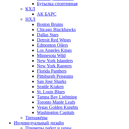
Бутылка спортивная
КХЛ
АК БАРС
НХЛ
Boston Bruins
Chicago Blackhawks
Dallas Stars
Detroit Red Wings
Edmonton Oilers
Los Angeles Kings
Minnesota Wild
New York Islanders
New York Rangers
Florida Panthers
Pittsburgh Penguins
San Jose Sharks
Seattle Kraken
St. Louis Blues
Tampa Bay Lightning
Toronto Maple Leafs
Vegas Golden Knights
Washington Capitals
Тренажёры
Индивидуальный дизайн
Примеры работ и цены