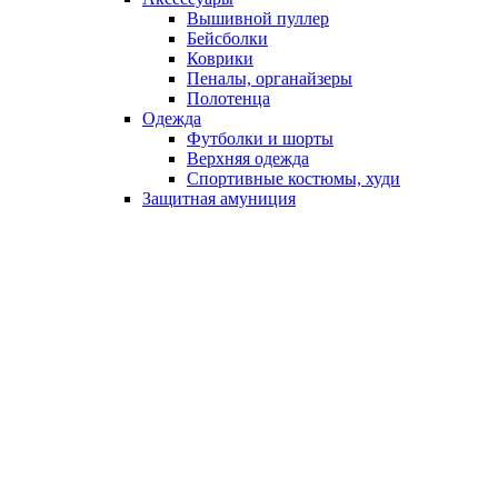
Вышивной пуллер
Бейсболки
Коврики
Пеналы, органайзеры
Полотенца
Одежда
Футболки и шорты
Верхняя одежда
Спортивные костюмы, худи
Защитная амуниция
Сувенирная продукция
Кейсы и история кейсов
Хочу дизайн для своей команды
Опт и партнёры
Каталог
Условия поставки
Хочу прайс
О компании
Новости
Утеплённые костюмы «Лёд»
Ветровки в стиле НХЛ
Мы вышли на рынок США!
Индивидуальные условия для хоккейных
лагерей и сборов