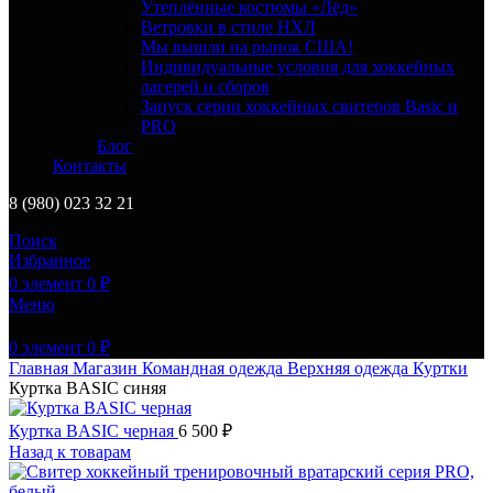
Утеплённые костюмы «Лёд»
Ветровки в стиле НХЛ
Мы вышли на рынок США!
Индивидуальные условия для хоккейных
лагерей и сборов
Запуск серии хоккейных свитеров Basic и
PRO
Блог
Контакты
8 (980) 023 32 21
Поиск
Избранное
0
элемент
0
₽
Меню
0
элемент
0
₽
Главная
Магазин
Командная одежда
Верхняя одежда
Куртки
Куртка BASIC синяя
Куртка BASIC черная
6 500
₽
Назад к товарам