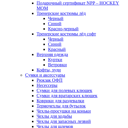
Подарочный сертификат NPP – HOCKEY
MOM
Тренерские костюмы лёд
Черный
Синий
Красно-черный
Тренерские костюмы лёд софт
Черный
Синий
Красный
Верхняя одежда
Куртки
Ветровки
Кофты, худи
Сумки и аксессуары
Рюкзак ОФП
Несессеры
Сумки для полевых клюшек
Сумки для вратарских клюшек
Коврики для раздевалки
Термочехлы для бутылок
Чехлы-просушки на коньки
Чехлы для ходьбы
Чехлы для запасных лезвий
Чехлы для шлемов