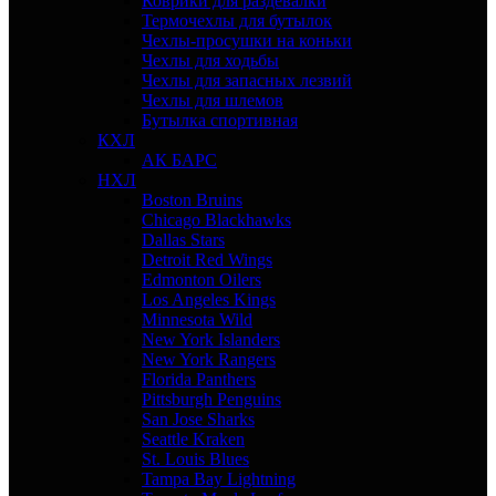
Коврики для раздевалки
Термочехлы для бутылок
Чехлы-просушки на коньки
Чехлы для ходьбы
Чехлы для запасных лезвий
Чехлы для шлемов
Бутылка спортивная
КХЛ
АК БАРС
НХЛ
Boston Bruins
Chicago Blackhawks
Dallas Stars
Detroit Red Wings
Edmonton Oilers
Los Angeles Kings
Minnesota Wild
New York Islanders
New York Rangers
Florida Panthers
Pittsburgh Penguins
San Jose Sharks
Seattle Kraken
St. Louis Blues
Tampa Bay Lightning