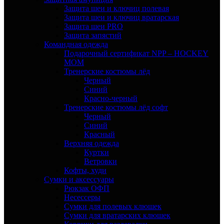
Защита шеи и ключиц полевая
Защита шеи и ключиц вратарская
Защита шеи PRO
Защита запястий
Командная одежда
Подарочный сертификат NPP – HOCKEY
MOM
Тренерские костюмы лёд
Черный
Синий
Красно-черный
Тренерские костюмы лёд софт
Черный
Синий
Красный
Верхняя одежда
Куртки
Ветровки
Кофты, худи
Сумки и аксессуары
Рюкзак ОФП
Несессеры
Сумки для полевых клюшек
Сумки для вратарских клюшек