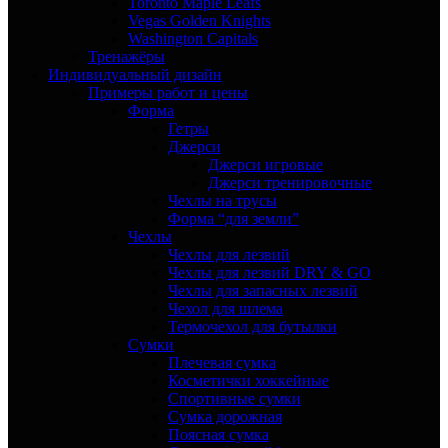
Toronto Maple Leafs
Vegas Golden Knights
Washington Capitals
Тренажёры
Индивидуальный дизайн
Примеры работ и цены
Форма
Гетры
Джерси
Джерси игровые
Джерси тренировочные
Чехлы на трусы
Форма “для земли”
Чехлы
Чехлы для лезвий
Чехлы для лезвий DRY & GO
Чехлы для запасных лезвий
Чехол для шлема
Термочехол для бутылки
Сумки
Плечевая сумка
Косметички хоккейные
Спортивные сумки
Сумка дорожная
Поясная сумка