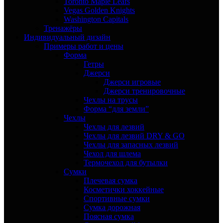
Toronto Maple Leafs
Vegas Golden Knights
Washington Capitals
Тренажёры
Индивидуальный дизайн
Примеры работ и цены
Форма
Гетры
Джерси
Джерси игровые
Джерси тренировочные
Чехлы на трусы
Форма “для земли”
Чехлы
Чехлы для лезвий
Чехлы для лезвий DRY & GO
Чехлы для запасных лезвий
Чехол для шлема
Термочехол для бутылки
Сумки
Плечевая сумка
Косметички хоккейные
Спортивные сумки
Сумка дорожная
Поясная сумка