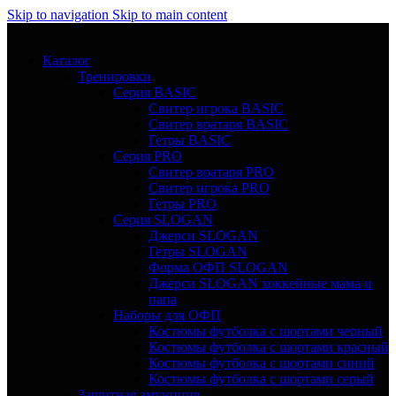
Skip to navigation
Skip to main content
Каталог
Тренировки
Серия BASIC
Свитер игрока BASIC
Свитер вратаря BASIC
Гетры BASIC
Серия PRO
Свитер вратаря PRO
Свитер игрока PRO
Гетры PRO
Серия SLOGAN
Джерси SLOGAN
Гетры SLOGAN
Форма ОФП SLOGAN
Джерси SLOGAN хоккейные мама и
папа
Наборы для ОФП
Костюмы футболка с шортами черный
Костюмы футболка с шортами красный
Костюмы футболка с шортами синий
Костюмы футболка с шортами серый
Защитная амуниция