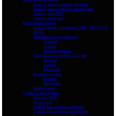
Защита шеи и ключиц полевая
Защита шеи и ключиц вратарская
Защита шеи PRO
Защита запястий
Командная одежда
Подарочный сертификат NPP – HOCKEY
MOM
Тренерские костюмы лёд
Черный
Синий
Красно-черный
Тренерские костюмы лёд софт
Черный
Синий
Красный
Верхняя одежда
Куртки
Ветровки
Кофты, худи
Сумки и аксессуары
Рюкзак ОФП
Несессеры
Сумки для полевых клюшек
Сумки для вратарских клюшек