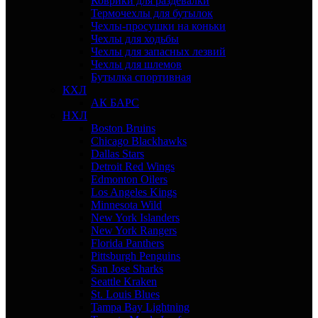
Коврики для раздевалки
Термочехлы для бутылок
Чехлы-просушки на коньки
Чехлы для ходьбы
Чехлы для запасных лезвий
Чехлы для шлемов
Бутылка спортивная
КХЛ
АК БАРС
НХЛ
Boston Bruins
Chicago Blackhawks
Dallas Stars
Detroit Red Wings
Edmonton Oilers
Los Angeles Kings
Minnesota Wild
New York Islanders
New York Rangers
Florida Panthers
Pittsburgh Penguins
San Jose Sharks
Seattle Kraken
St. Louis Blues
Tampa Bay Lightning