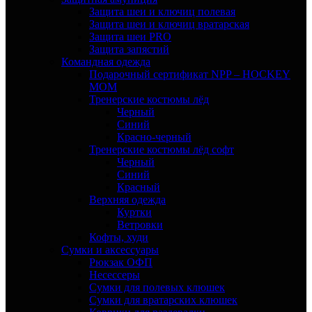
Защита шеи и ключиц полевая
Защита шеи и ключиц вратарская
Защита шеи PRO
Защита запястий
Командная одежда
Подарочный сертификат NPP – HOCKEY
MOM
Тренерские костюмы лёд
Черный
Синий
Красно-черный
Тренерские костюмы лёд софт
Черный
Синий
Красный
Верхняя одежда
Куртки
Ветровки
Кофты, худи
Сумки и аксессуары
Рюкзак ОФП
Несессеры
Сумки для полевых клюшек
Сумки для вратарских клюшек