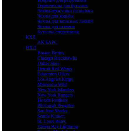
Коврики для раздевалки
Термочехлы для бутылок
Чехлы-просушки на коньки
Чехлы для ходьбы
Чехлы для запасных лезвий
Чехлы для шлемов
Бутылка спортивная
КХЛ
АК БАРС
НХЛ
Boston Bruins
Chicago Blackhawks
Dallas Stars
Detroit Red Wings
Edmonton Oilers
Los Angeles Kings
Minnesota Wild
New York Islanders
New York Rangers
Florida Panthers
Pittsburgh Penguins
San Jose Sharks
Seattle Kraken
St. Louis Blues
Tampa Bay Lightning