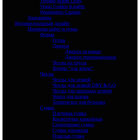
Toronto Maple Leafs
Vegas Golden Knights
Washington Capitals
Тренажёры
Индивидуальный дизайн
Примеры работ и цены
Форма
Гетры
Джерси
Джерси игровые
Джерси тренировочные
Чехлы на трусы
Форма “для земли”
Чехлы
Чехлы для лезвий
Чехлы для лезвий DRY & GO
Чехлы для запасных лезвий
Чехол для шлема
Термочехол для бутылки
Сумки
Плечевая сумка
Косметички хоккейные
Спортивные сумки
Сумка дорожная
Поясная сумка