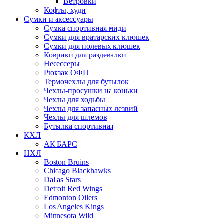
Ветровки
Кофты, худи
Сумки и аксессуары
Сумка спортивная миди
Сумки для вратарских клюшек
Сумки для полевых клюшек
Коврики для раздевалки
Несессеры
Рюкзак ОФП
Термочехлы для бутылок
Чехлы-просушки на коньки
Чехлы для ходьбы
Чехлы для запасных лезвий
Чехлы для шлемов
Бутылка спортивная
КХЛ
АК БАРС
НХЛ
Boston Bruins
Chicago Blackhawks
Dallas Stars
Detroit Red Wings
Edmonton Oilers
Los Angeles Kings
Minnesota Wild