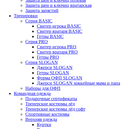
Защита шеи и ключиц полевая
Защита шеи и ключиц вратарская
Защита запястий
Тренировки
Серия BASIC
Свитер игрока BASIC
Свитер вратаря BASIC
Гетры BASIC
Серия PRO
Свитер игрока PRO
Свитер вратаря PRO
Гетры PRO
Серия SLOGAN
Джерси SLOGAN
Гетры SLOGAN
Форма ОФП SLOGAN
Джерси SLOGAN хоккейные мама и папа
Наборы для ОФП
Командная одежда
Подарочные сертификаты
Тренерские костюмы лёд
Тренерские костюмы лёд софт
Спортивные костюмы
Верхняя одежда
Куртки