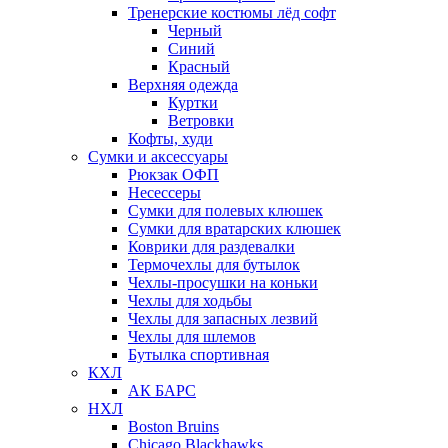
Тренерские костюмы лёд софт
Черный
Синий
Красный
Верхняя одежда
Куртки
Ветровки
Кофты, худи
Сумки и аксессуары
Рюкзак ОФП
Несессеры
Сумки для полевых клюшек
Сумки для вратарских клюшек
Коврики для раздевалки
Термочехлы для бутылок
Чехлы-просушки на коньки
Чехлы для ходьбы
Чехлы для запасных лезвий
Чехлы для шлемов
Бутылка спортивная
КХЛ
АК БАРС
НХЛ
Boston Bruins
Chicago Blackhawks