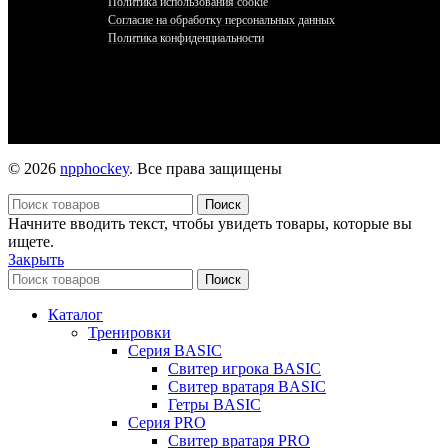
Политика использования cookie
Согласие на обработку персональных данных
Политика конфиденциальности
© 2026
npphockey
. Все права защищены
Поиск
Начните вводить текст, чтобы увидеть товары, которые вы
ищете.
Закрыть
Поиск
Каталог
Тренировки
Серия BASIC
Свитер игрока BASIC
Свитер вратаря BASIC
Гетры BASIC
Серия PRO
Свитер вратаря PRO