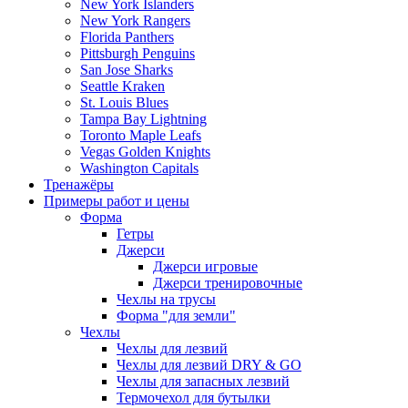
New York Islanders
New York Rangers
Florida Panthers
Pittsburgh Penguins
San Jose Sharks
Seattle Kraken
St. Louis Blues
Tampa Bay Lightning
Toronto Maple Leafs
Vegas Golden Knights
Washington Capitals
Тренажёры
Примеры работ и цены
Форма
Гетры
Джерси
Джерси игровые
Джерси тренировочные
Чехлы на трусы
Форма "для земли"
Чехлы
Чехлы для лезвий
Чехлы для лезвий DRY & GO
Чехлы для запасных лезвий
Термочехол для бутылки