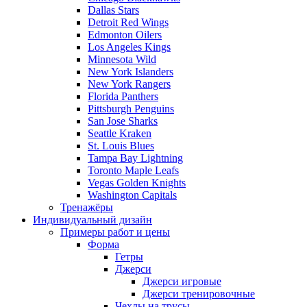
Dallas Stars
Detroit Red Wings
Edmonton Oilers
Los Angeles Kings
Minnesota Wild
New York Islanders
New York Rangers
Florida Panthers
Pittsburgh Penguins
San Jose Sharks
Seattle Kraken
St. Louis Blues
Tampa Bay Lightning
Toronto Maple Leafs
Vegas Golden Knights
Washington Capitals
Тренажёры
Индивидуальный дизайн
Примеры работ и цены
Форма
Гетры
Джерси
Джерси игровые
Джерси тренировочные
Чехлы на трусы