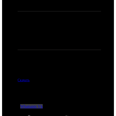
8 (980) 023 32 21
Электронная почта:
Для заявок и предложений:
npp_hockey@mail.ru
Каталог NPP-2025-2026
Размер файла: 27 мб.
Скачать
Мессенджеры и социальные сети:
Whatsapp
Vk