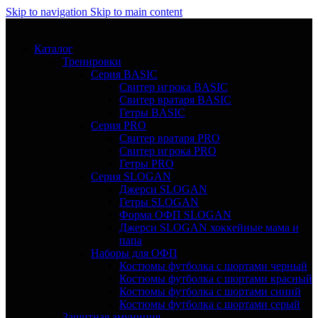
Skip to navigation
Skip to main content
Каталог
Тренировки
Серия BASIC
Свитер игрока BASIC
Свитер вратаря BASIC
Гетры BASIC
Серия PRO
Свитер вратаря PRO
Свитер игрока PRO
Гетры PRO
Серия SLOGAN
Джерси SLOGAN
Гетры SLOGAN
Форма ОФП SLOGAN
Джерси SLOGAN хоккейные мама и
папа
Наборы для ОФП
Костюмы футболка с шортами черный
Костюмы футболка с шортами красный
Костюмы футболка с шортами синий
Костюмы футболка с шортами серый
Защитная амуниция