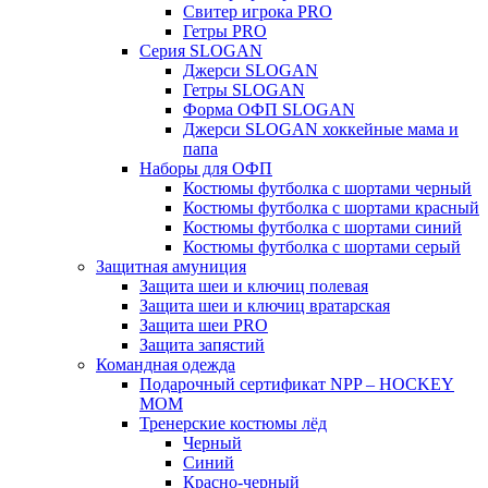
Свитер игрока PRO
Гетры PRO
Серия SLOGAN
Джерси SLOGAN
Гетры SLOGAN
Форма ОФП SLOGAN
Джерси SLOGAN хоккейные мама и
папа
Наборы для ОФП
Костюмы футболка с шортами черный
Костюмы футболка с шортами красный
Костюмы футболка с шортами синий
Костюмы футболка с шортами серый
Защитная амуниция
Защита шеи и ключиц полевая
Защита шеи и ключиц вратарская
Защита шеи PRO
Защита запястий
Командная одежда
Подарочный сертификат NPP – HOCKEY
MOM
Тренерские костюмы лёд
Черный
Синий
Красно-черный