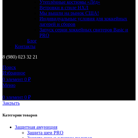
Утеплённые костюмы «Лёд»
Ветровки в стиле НХЛ
Мы вышли на рынок США!
Индивидуальные условия для хоккейных
лагерей и сборов
Запуск серии хоккейных свитеров Basic и
PRO
Блог
Контакты
8 (980) 023 32 21
Поиск
Избранное
0
элемент
0
₽
Меню
0
элемент
0
₽
Закрыть
Категории товаров
Защитная амуниция
Защита шеи PRO